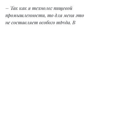
– Так как я технолог пищевой 
промышленности, то для меня это 
не составляет особого труда. В 
первую очередь я спрашиваю у 
заказчика, для какой целевой 
аудитории предназначен ресторан, в 
какое время будут работать его 
сотрудники, на что они нацелены: 
работать как ресторан или же как 
банкетный зал. При составлении 
меню эти нюансы важны.
– Ваша команда занимается 
банкетами на выезд. Пользуется ли 
эта услуга популярностью в 
Алматы?