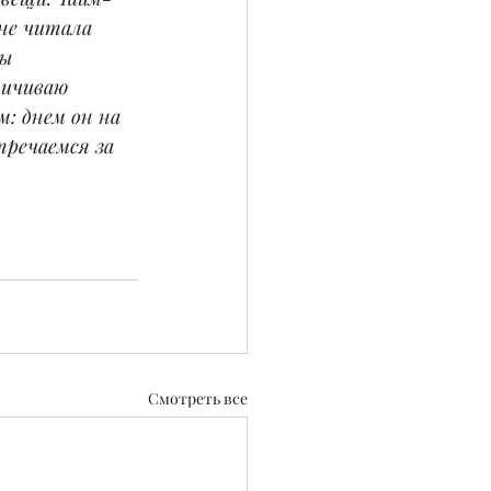
не читала 
ы 
ничиваю 
: днем он на 
тречаемся за 
Смотреть все