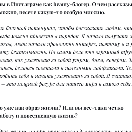
ы в Инстаграме как beauty-блогер. О чем рассказы
можно, несете какую-то особую миссию.
ть большой потенциал, чтобы рассказать людям, что
сегда можно привести в порядок. Я начала получать 
чиков, люди начали проявлять интерес, поэтому я и 
эту деятельность. На самом деле это огромный труд
ываю, как ухаживаю за собой утром, днем, вечером. 
аюсь, делаюсь советами и полезными лайфхаками. Те
юбить себя и начать ухаживать за собой. Я считаю,
– это мощный ресурс для нашего мира и самого себя.
то уже как образ жизни? Или вы все-таки четко 
аботу и повседневную жизнь?
браз жизни, но при этом нужно делегировать многие