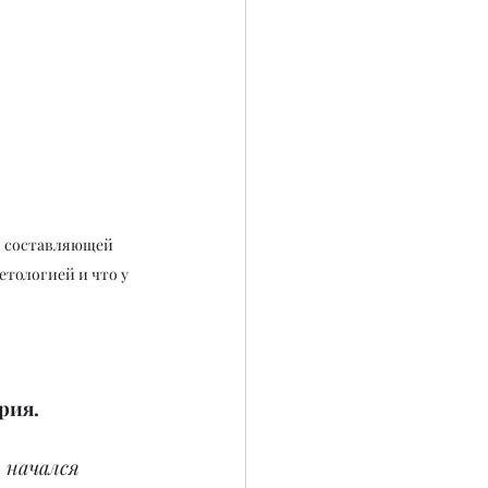
й составляющей 
етологией и что у 
рия.
 начался 