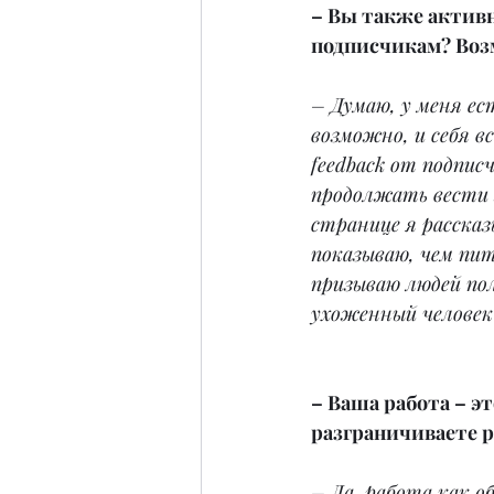
– Вы также активн
подписчикам? Воз
– Думаю, у меня ес
возможно, и себя в
feedback от подпис
продолжать вести 
странице я рассказ
показываю, чем пит
призываю людей пол
ухоженный человек 
– Ваша работа – э
разграничиваете р
– Да, работа как о