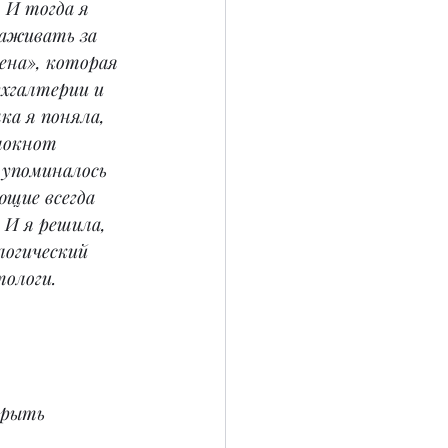
 И тогда я 
аживать за 
иена», которая 
ухгалтерии и 
ка я поняла, 
локнот 
 упоминалось 
ющие всегда 
 И я решила, 
огический 
тологи.
крыть 