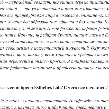
д – переходный возраст, появились первые прыщики.
девушкой – это увлекательно и что мне нравится ух
дом все процедуры для лица я возвела в понятие «гиг
ни. У меня два образования: юриста и бухгалтера. Б
святила 7 лет жизни. После рождения первого ребен
ю нишу. Как-то, перебирая бумаги, наткнулась на б
ый год записывала их, и там одно заветное желание
ать свою жизнь с косметологией и красотой. Окружа
енты о том, какая у меня хорошая и красивая кожа.
ния перенести в бизнес-проект. Я открыла косметол
сейчас работают опытные и профессиональные косме
вать свой бренд Esthetics Lab? С чего всё началось?
 был план, я начала действовать. Но прежде чем от
салон, я изучала много информации, советовалась с 