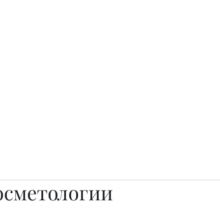
о.
Awards
TOP EXPERTS 2025
Архив журналов
Art Projects
осметологии