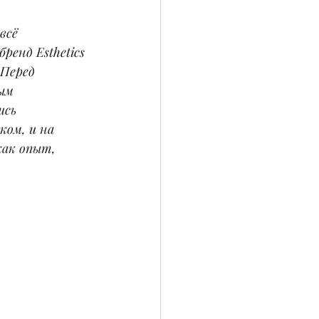
всё 
енд Esthetics 
Перед 
ым 
ись 
ом, и на 
как опыт, 