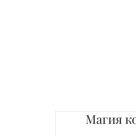
Интересно. Полезно. Модн
Главная
Публикации
People 
Магия к