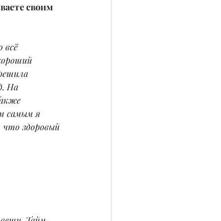
ваете своим 
 всё 
хороший 
решила 
. На 
Также 
м самым я 
 что здоровый 
 вещи. Тайм-