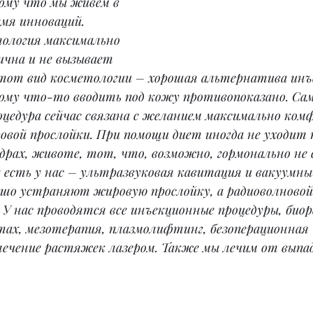
ому что мы живем в 
емя инноваций. 
ология максимально 
ична и не вызывает 
Этот вид косметологии – хорошая альтернатива инъ
кому что-то вводить под кожу противопоказано. Сам
оцедура сейчас связана с желанием максимально ком
овой прослойки. При помощи диет иногда не уходит
драх, животе, тот, что, возможно, гормонально не 
 есть у нас – ультразвуковая кавитация и вакуумны
шо устраняют жировую прослойку, а радиоволново
У нас проводятся все инъекционные процедуры, био
тах, мезотерапия, плазмолифтинг, безоперационная 
ечение растяжек лазером. Также мы лечим от выпад