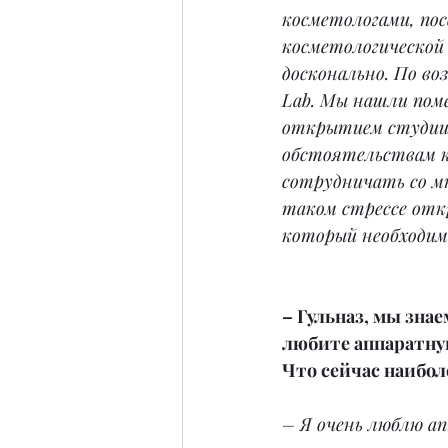
косметологами, пос
косметологической 
досконально. По во
Lab. Мы нашли поме
открытием студии
обстоятельствам к
сотрудничать со м
таком стрессе откр
который необходим
– Гульназ, мы знае
любите аппаратну
Что сейчас наибол
– Я очень люблю а