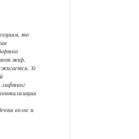
екциям, то 
ая 
фортно 
 тот жир, 
сжигается. Те 
й 
й лифтинг 
ревитализация 
ения волос и 