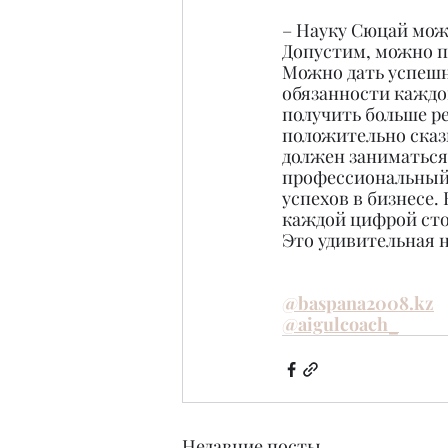
– Науку Сюцай мож
Допустим, можно по
Можно дать успешн
обязанности каждо
получить больше ре
положительно сказы
должен заниматься 
профессиональный м
успехов в бизнесе.
каждой цифрой сто
Это удивительная на
@baspana2008.kz
@aigulcoach_
Недавние посты