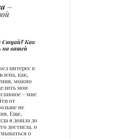
ва
 – 
вой 
в Сюцай? Как 
 на вашей 
вел интерес к 
влена, как, 
ения, можно 
елить мои 
 главное – мне 
ти от 
ольше не 
ия. Еще, 
да я дошла до 
го достигла, о 
умываться о 