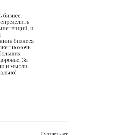
 бизнес. 
спределить 
мпетенций, и 
о 
нник бизнеса 
ожет помочь 
больших 
оровье. За 
и и мысли. 
иально!
Смотреть все