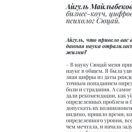
Айгуль Майлыбеко
бизнес-коуч, цифро
психолог Сюцай.
Айгуль, что привело вас 
данная наука отразилась
жизни?
– В науку Сюцай меня при
науке в общем. Я была уди
зная цифры из даты рожд
точным попаданием опред
боли и страдания. А самое
дали рекомендации, как уй
определенных проблем и б
допускать их возникновен
видимо, пришло время, ког
определенного уровня, все
чем мечтала, и начала зад