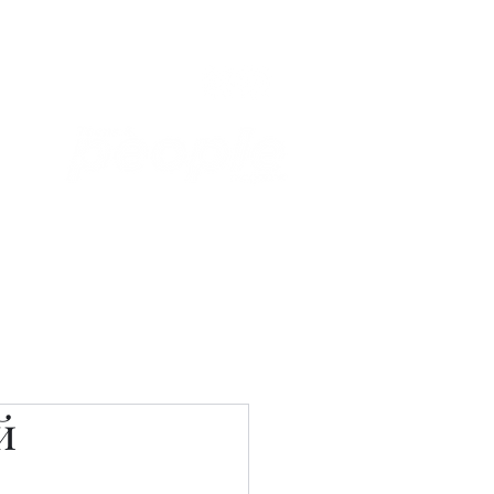
Связаться с нами
Фотостудия
й