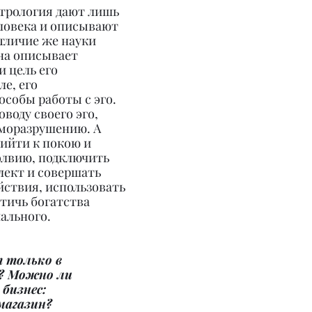
трология дают лишь 
ловека и описывают 
тличие же науки 
на описывает 
 цель его 
е, его 
особы работы с эго. 
оводу своего эго, 
моразрушению. А 
ийти к покою и 
лвию, подключить 
лект и совершать 
ствия, использовать 
тичь богатства 
ального.
 только в 
? Можно ли 
бизнес: 
магазин?