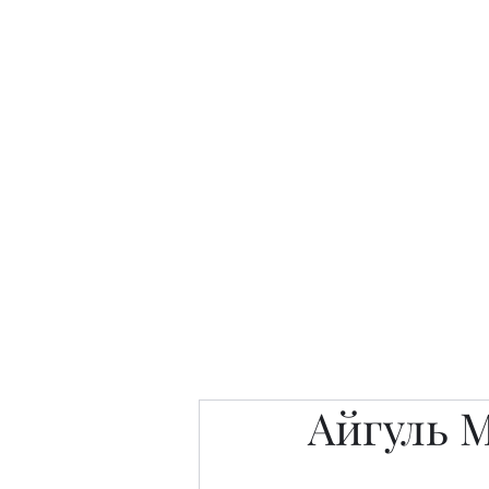
Интересно. Полезно. Модн
Главная
Публикации
People 
Айгуль 