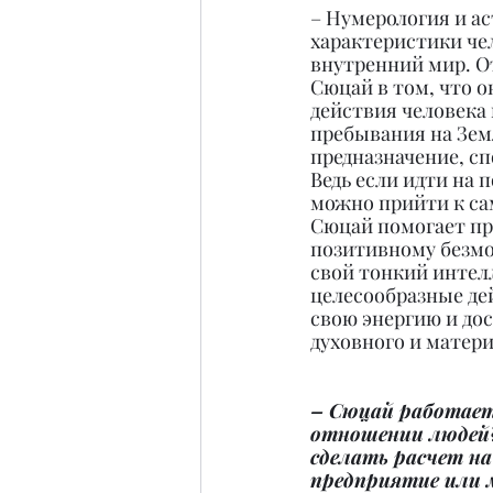
– Нумерология и ас
характеристики че
внутренний мир. О
Сюцай в том, что о
действия человека и
пребывания на Земл
предназначение, сп
Ведь если идти на п
можно прийти к са
Сюцай помогает пр
позитивному безмо
свой тонкий интел
целесообразные дей
свою энергию и дос
духовного и матери
– Сюцай работает
отношении людей
сделать расчет на 
предприятие или 