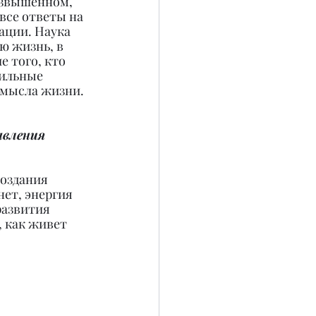
озвышенном, 
все ответы на 
ации. Наука 
ю жизнь, в 
 того, кто 
сильные 
смысла жизни.
вления 
создания 
нет, энергия 
развития 
, как живет 