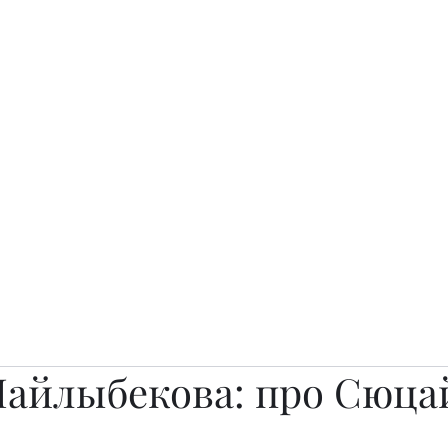
о.
Awards
TOP EXPERTS 2025
Архив журналов
Art Projects
Майлыбекова: про Сюца