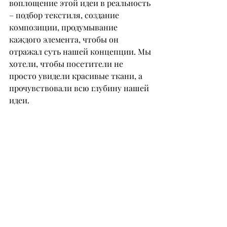
воплощение этой идеи в реальность 
– подбор текстиля, создание 
композиции, продумывание 
каждого элемента, чтобы он 
отражал суть нашей концепции. Мы 
хотели, чтобы посетители не 
просто увидели красивые ткани, а 
прочувствовали всю глубину нашей 
идеи.
– Что дает участие в таких 
проектах? Повлияло ли это на 
развитие вашего бизнеса и 
взаимодействие с клиентами?
– Участие в подобных выставках в 
первую очередь повышает 
узнаваемость как личного бренда, 