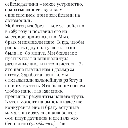
сейсмодатчики – некое устройство, 
срабатывающее звуковым 
оповещением при воздействии на 
автомобиль.
Мой отец изобрел такое устройство 
в 1985 году и поставил его на 
массовое производство. Мы с 
братом помогали папе. Тогда, чтобы 
распаять одну плату, достаточно 
было 40–60 минут. Мы брали 100 
пустых плат и впаивали туда 
различные диоды и транзисторы. За 
это папа платил нам 1 доллар за 
штуку. Заработав деньги, мы 
откладывали дальнейшую работу и 
шли их тратить. Это было не совсем 
удобно папе, так как спрос 
превышал результаты нашего труда. 
В этот момент на рынок в качестве 
конкурента мне и брату вступила 
мама. Она сразу распаяла более 5 
000 штук датчиков и сделала это 
бесплатно 
(улыбается).
 Так 