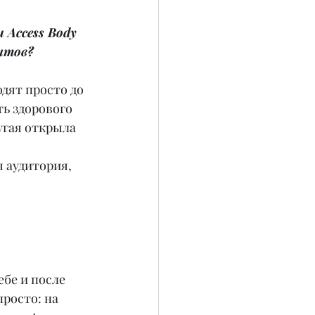
 Access Body 
нтов?
одят просто до 
ть здорового 
угая открыла 
 аудитория, 
ебе и после 
росто: на 