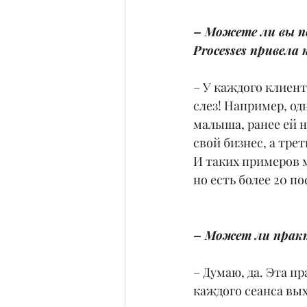
– Можете ли вы по
Processes привел
– У каждого клиент
слез! Например, од
малыша, ранее ей н
свой бизнес, а тре
И таких примеров м
но есть более 20 п
– Может ли практ
– Думаю, да. Эта пр
каждого сеанса вых