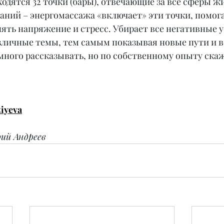
ходятся 32 точки (бары), отвечающие за все сферы жи
саний – энергомассажа «включает» эти точки, помог
нять напряжение и стресс. Убирает все негативные у
азличные темы, тем самым показывая новые пути и 
ного рассказывать, но по собственному опыту скаж
iyeva
й Андреев  