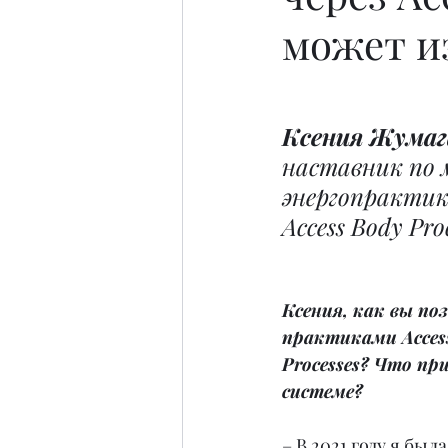
может и
Ксения Жумаг
наставник по 
энергопрактик 
Access Body Proc
Ксения, как вы по
практиками Access 
Processes? Что при
системе?
– В 2021 году я был