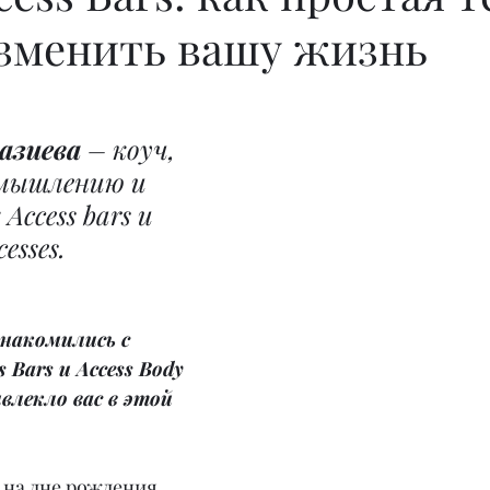
зменить вашу жизнь
азиева
 – коуч, 
мышлению и 
Access bars и 
esses.
знакомились с 
Bars и Access Body 
влекло вас в этой 
а на дне рождения 