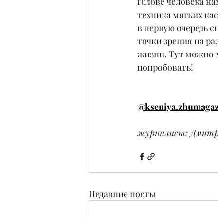
голове человека на
техника мягких ка
в первую очередь с
точки зрения на р
жизни. Тут можно м
попробовать!
@kseniya.zhumagaz
журналист: Дмитри
Недавние посты