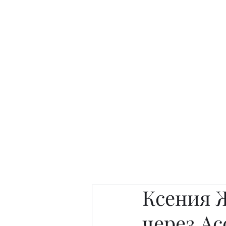
Интересно. Полезно. Модн
Главная
Публикации
People 
Ксения 
через Ac