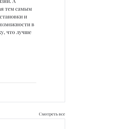
зни. А 
ая тем самым 
становки и 
возможности в 
у, что лучше 
Смотреть все