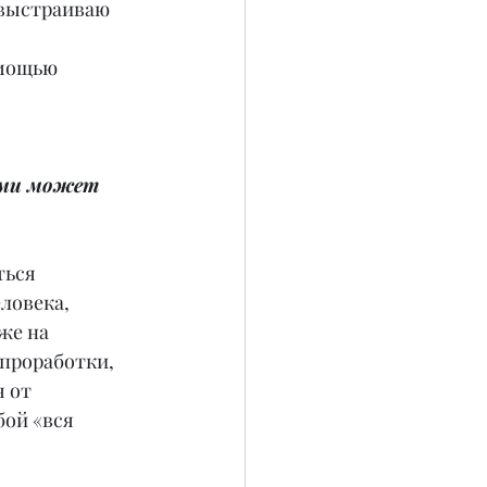
 выстраиваю 
омощью 
ими может 
ться 
ловека, 
же на 
 проработки, 
 от 
ой «вся 