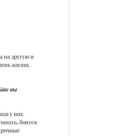
м на другую и 
вень жизни.
Как вы 
хи у них 
ывать, боятся 
прочные 