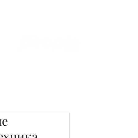
Связаться с нами
Фотостудия
ие
техника