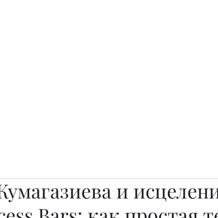
о.
Awards
TOP EXPERTS 2025
Архив журналов
Art Projects
Жумагазиева и исцелен
cess Bars: как простая 