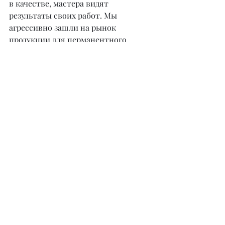
в качестве, мастера видят 
результаты своих работ. Мы 
агрессивно зашли на рынок 
продукции для перманентного 
макияжа и в первые полтора года 
обошли лидеров рынка. На данный 
момент уже закрываем те позиции, 
в которых лидируют зарубежные 
конкуренты.
– У вас также есть Академия 
международного уровня. Кто там 
преподает, и на что сделан упор?
– Академия Tinel создана для 
улучшения уровня перманентного 
макияжа, а также для повышения 
грамотности мастеров – ведь нашу 