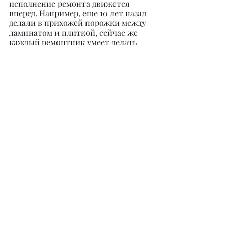
исполнение ремонта движется 
вперед. Например, еще 10 лет назад 
делали в прихожей порожки между 
ламинатом и плиткой, сейчас же 
каждый ремонтник умеет делать 
это без порогов. Самое важное – это 
уметь говорить о том, что ты чего-
то не знаешь, и относиться с 
пониманием, если и твои коллеги 
чего-то не знают.
Мне нравится узнавать что-то 
новое и открывать для себя новые 
горизонты и технологии. К 
сожалению, мало кто из заказчиков 
может поддержать такую 
инициативу, ведь все привыкли к 
стандартной неоклассике и 
евроремонту.
@laura_yd