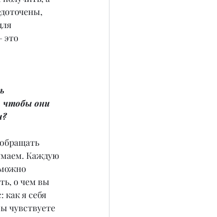
едоточены, 
для 
 это 
ь 
 чтобы они 
и?
 обращать 
умаем. Каждую 
зможно 
ь, о чем вы 
: как я себя 
вы чувствуете 