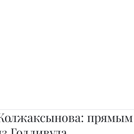
о.
Awards
TOP EXPERTS 2025
Архив журналов
Art Projects
Жолжаксынова: прямым
з Голливуда