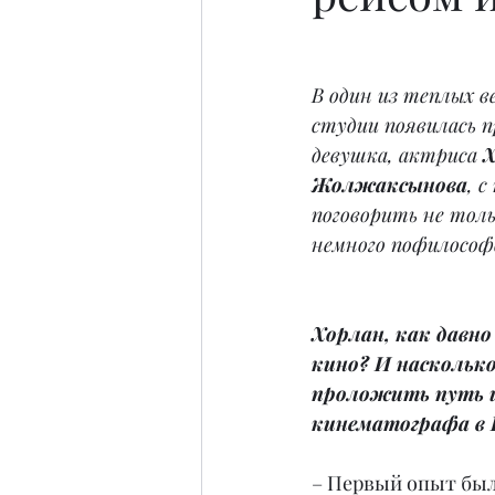
В один из теплых в
студии появилась 
девушка, актриса 
Х
Жолжаксынова
, 
поговорить не тольк
немного пофилосо
Хорлан, как давно
кино? И наскольк
проложить путь и
кинематографа в 
– Первый опыт был 