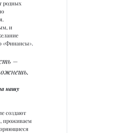
т родных 
но 
я.
м, и 
желание 
ю «Финансы».
сть – 
 пожнешь.
на нашу 
е создают 
, проживаем 
торяющиеся 