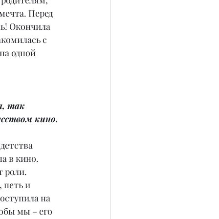
 родителям, 
мечта. Перед 
ь! Окончила 
акомилась с 
на одной 
, так 
усством кино.
 детства 
а в кино. 
 роли. 
 петь и 
оступила на 
обы мы – его 