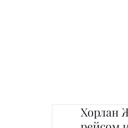
Интересно. Полезно. Модн
Главная
Публикации
People 
Хорлан 
рейсом и