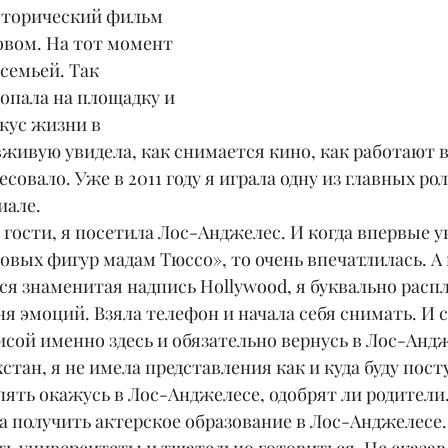
сторический фильм 
овом. На тот момент 
семьей. Так 
попала на площадку и 
кус жизни в 
живую увидела, как снимается кино, как работают в 
совало. Уже в 2011 году я играла одну из главных рол
иале.
 гости, я посетила Лос-Анджелес. И когда впервые у
овых фигур мадам Тюссо», то очень впечатлилась. А
ется знаменитая надпись Hollywood, я буквально распл
 эмоций. Взяла телефон и начала себя снимать. И ск
исой именно здесь и обязательно вернусь в Лос-Андж
стан, я не имела представления как и куда буду посту
пять окажусь в Лос-Анджелесе, одобрят ли родители.
а получить актерское образование в Лос-Анджелесе.