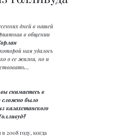
есенних дней в нашей 
приятная в общении 
орлан 
с которой нам удалось 
о о ее жизни, но и 
фствовать…
 вы снимаетесь в 
о сложно было 
з казахстанского 
Голливуд?
в 2008 году, когда 