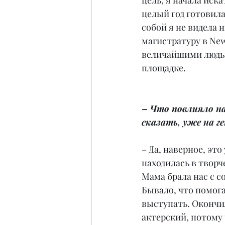
цель, я начала иск
целый год готовила
собой я не видела 
магистратуру в New
величайшими людьм
площадке.
– Что повлияло на
сказать, уже на г
– Да, наверное, это
находилась в творче
Мама брала нас с со
Бывало, что помога
выступать. Окончи
актерский, потому 