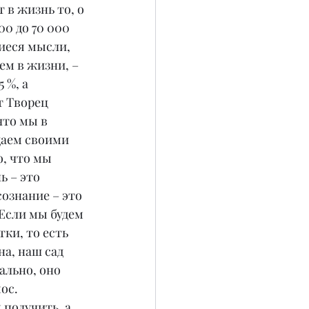
в жизнь то, о 
0 до 70 000 
иеся мысли, 
ем в жизни, – 
 %, а 
т Творец 
что мы в 
даем своими 
, что мы 
 – это 
ознание – это 
 Если мы будем 
ки, то есть 
а, наш сад 
ально, оно 
ос.
получить, а 