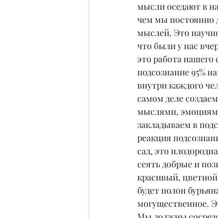
мысли оседают в на
чем мы постоянно д
мыслей. Это научн
что были у нас вчер
это работа нашего 
подсознание 95% на
внутри каждого чел
самом деле создаем
мыслями, эмоциями 
закладываем в подс
реакция подсознани
сад, это плодородн
сеять добрые и поз
красивый, цветной,
будет полон бурьян
могущественное. Э
Мы должны сосредо