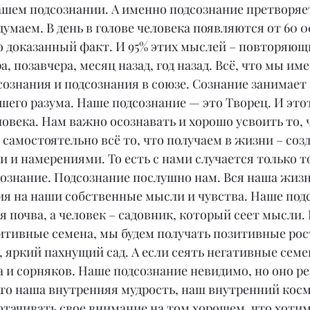
шем подсознании. А именно подсознание претворяет 
умаем. В день в голове человека появляются от 60 00
о доказанный факт. И 95% этих мыслей – повторяющ
а, позавчера, месяц назад, год назад. Всё, что мы име
сознания и подсознания в союзе. Сознание занимает 5
шего разума. Наше подсознание — это Творец. И это
овека. Нам важно осознавать и хорошо усвоить то, 
 самостоятельно всё то, что получаем в жизни – соз
и намерениями. То есть с нами случается только то
ознание. Подсознание послушно нам. Вся наша жизнь
я на наши собственные мысли и чувства. Наше подс
ая почва, а человек – садовник, который сеет мысли.
итивные семена, мы будем получать позитивные рост
 яркий пахнущий сад. А если сеять негативные семен
а и сорняков. Наше подсознание невидимо, но оно ре
то наша внутренняя мудрость, наш внутренний косм
тачивать свое внимание на том хорошем, что хотим 