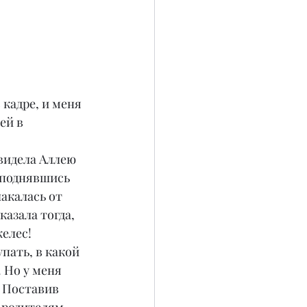
кадре, и меня 
ей в 
видела Аллею 
 поднявшись 
акалась от 
азала тогда, 
елес! 
пать, в какой 
 Но у меня 
 Поставив 