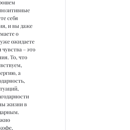
рошем 
 позитивные 
те себя 
я, и вы даже 
маете о 
уже ожидаете 
 чувства – это 
я. То, что 
вствуем, 
ергию, а 
дарность, 
туаций, 
агодарности 
ны жизни в 
дарным. 
ужно 
кофе, 