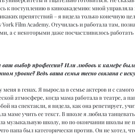
ать университеты и тщательно готовиться. Не сказав
сь к поступлению в киноакадемию: мной управляла 
никаких препятствий – я видела только конечную цел
 York Film Academy. Отучилась и работала там, позн
и, а с некоторыми даже посчастливилось работать 
 ваш выбор профессии? Или любовь к камере была
енном уровне? Ведь ваша семья тесно связана с иск
 у меня в генах. Я выросла в семье актеров и с самого
ской атмосфере, когда мама работала в театре, а пап
бой на спектакли, я видела, как она репетирует, учит
ла маме учить ее текст. В школе я любила танцевать,
ла музыкальную школу, но по окончании школы не п
что папа был категорически против. Он не хотел, чт