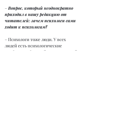
–
 Вопрос, который неоднократно 
приходил в нашу редакцию от 
читателей: зачем психологи сами 
ходят к психологам?
– Психологи тоже люди. У всех 
людей есть психологические 
проблемы в большей или в меньшей 
степени, психологам в первую 
очередь необходимо постоянно 
проходить личную терапию, и 
также в обязательном порядке 
проходить супервизии.
– Какие практические шаги 
можно предпринять, чтобы 
начать лучше понимать себя и 