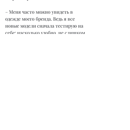
– Меня часто можно увидеть в 
одежде моего бренда. Ведь я все 
новые модели сначала тестирую на 
себе: насколько удобно, не слишком 
ли глубокий вырез, не жмет ли что. 
Поэтому не все из них попадают в 
большой тираж.
Кстати, не только меня можно 
регулярно увидеть в одежде Won 
Fashion, но и моих подруг. Я безумно 
благодарна им, что они так 
искренне меня поддерживают.
Что касается моего стиля, я не 
люблю яркие оттенки в одежде.
У меня получается сочетать не 
сочетаемые, на первый взгляд, вещи.
Я это просто чувствую, ну и навыки 