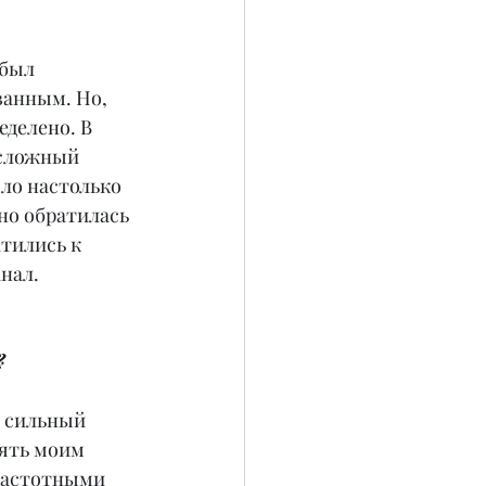
 был 
анным. Но, 
делено. В 
 сложный 
ло настолько 
но обратилась 
тились к 
анал.
?
ь сильный 
ять моим 
очастотными 