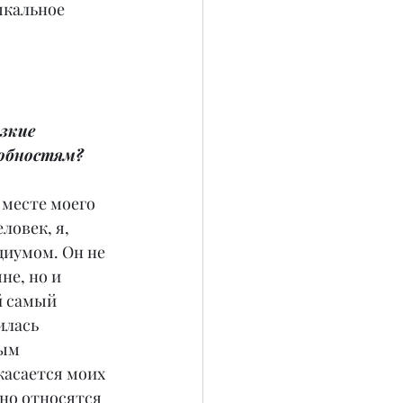
кальное 
зкие 
собностям?
 месте моего 
ловек, я, 
диумом. Он не 
не, но и 
й самый 
илась 
ым 
асается моих 
йно относятся 