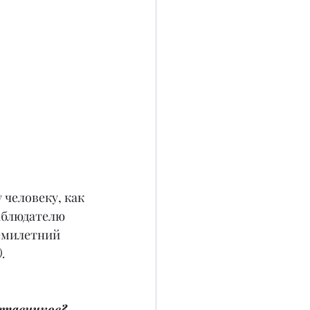
человеку, как 
аблюдателю 
емилетний 
.
ставников?