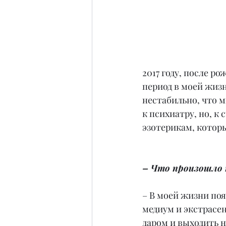
2017 году, после р
период в моей жизн
нестабильно, что м
к психиатру, но, к
эзотерикам, которы
– Что произошло п
– В моей жизни поя
медиум и экстрасен
даром и выходить н