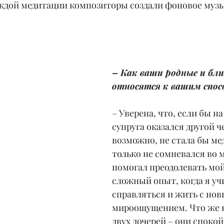
ждой медитации композиторы создали фоновое музы
– Как ваши родные и бли
относятся к вашим спо
– Уверена, что, если бы на
супруга оказался другой че
возможно, не стала бы ме
только не сомневался во м
помогал преодолевать мо
сложный опыт, когда я уч
справляться и жить с нов
мироощущением. Что же к
двух дочерей – они споко