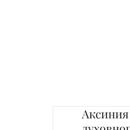
Интересно. Полезно. Модн
Главная
Публикации
People 
Аксиния
духовно