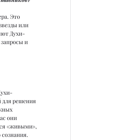
ра. Это 
звезды или 
яют Духи-
запросы и 
Духи-
 для решения 
жных 
ас они 
ся «живыми», 
 сознания. 