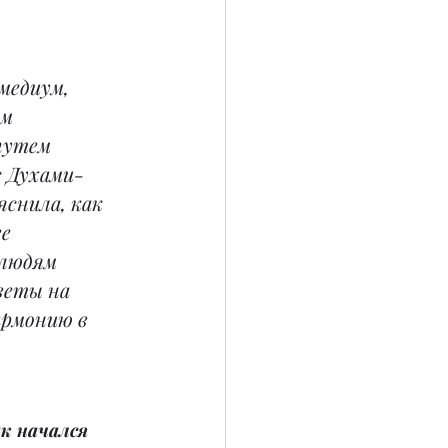
 медиум, 
м 
путем 
 Духами-
снила, как 
е 
людям 
веты на 
армонию в 
к начался 