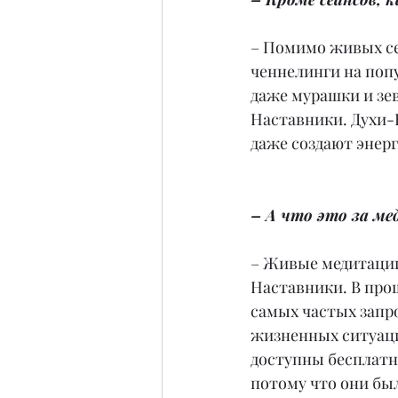
– Помимо живых се
ченнелинги на попу
даже мурашки и зев
Наставники. Духи-
даже создают энер
– А что это за м
– Живые медитации
Наставники. В про
самых частых запро
жизненных ситуаций
доступны бесплатн
потому что они был