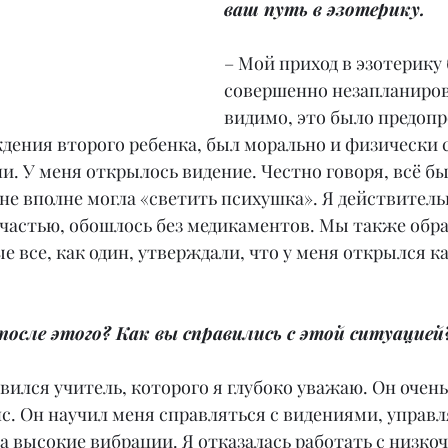
ваш путь в эзотерику.
– Мой приход в эзотерику
совершенно незапланиров
видимо, это было предопре
ождения второго ребенка, был морально и физически
и. У меня открылось видение. Честно говоря, всё бы
не вполне могла «светить психушка». Я действитель
 счастью, обошлось без медикаментов. Мы также обра
е все, как один, утверждали, что у меня открылся к
осле этого? Как вы справились с этой ситуацией
вился учитель, которого я глубоко уважаю. Он очен
с. Он научил меня справляться с видениями, управл
а высокие вибрации. Я отказалась работать с низк