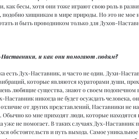
, как бесы, хотя они тоже играют свою роль в разви
 подобно хищникам в мире природы. Но это не мое 
отать и быть проводником только для Духов-Настав
-Наставники, и как они помогают людям?
ка есть Дух-Наставник, и часто не один. Духи-Настав
вибраций, которые являются кураторами души, прох
чень любящие существа, знают о своем подопечном в
х-Наставник никогда не будет осуждать человека, он
 отличие от других представлений, Наставники не н
. Обычно ко мне приходят люди, которые находятся
ка уже не помогает. В таких случаях Дух-Наставник 
ся обстоятельств и путь выхода. Самое уникальное 