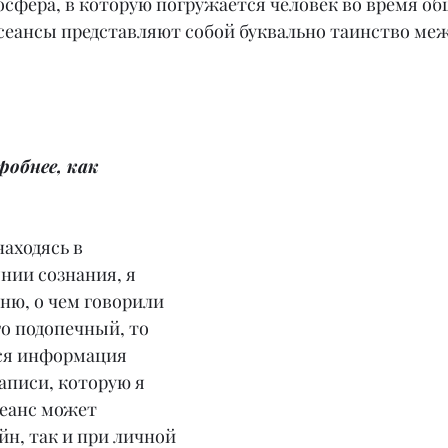
осфера, в которую погружается человек во время об
сеансы представляют собой буквально таинство межд
обнее, как 
находясь в 
нии сознания, я 
ню, о чем говорили 
о подопечный, то 
Вся информация 
записи, которую я 
еанс может 
йн, так и при личной 