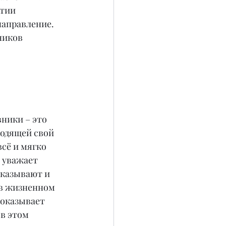
тии 
направление. 
ников 
ники – это 
одящей свой 
сё и мягко 
 уважает 
аказывают и 
 в жизненном 
показывает 
в этом 