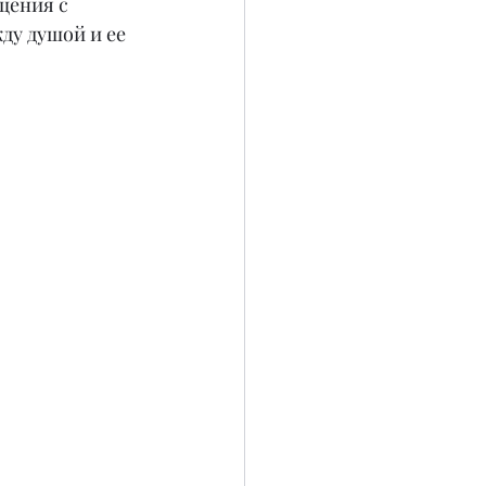
щения с 
у душой и ее 