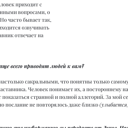
ловек приходит с 
енными вопросами, о 
 Но часто бывает так, 
иходится озвучивать 
авник отвечает на 
аще всего приводят людей к вам?
настолько сакральными, что понятны только самому 
Наставника. Человек понимает их, а постороннему н
показаться странной и полной аллегорий. За мой с
о послание не повторялось даже близко 
(улыбается)
 какую еще информацию вы передаете от Духов-На