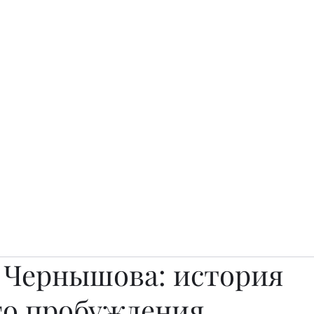
о.
Awards
TOP EXPERTS 2025
Архив журналов
Art Projects
 Чернышова: история
го пробуждения