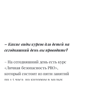
– Какие виды курсов для детей на 
сегодняшний день вы проводите?
– На сегодняшний день есть курс 
«Личная безопасность PRO», 
который состоит из пяти занятий 
по 1,5 часа, на котором в малых 
группах до 10 детей мы 
прорабатываем жизненно 
необходимые навыки поведения в 
опасных и чрезвычайных 
ситуациях. Дети проживают 