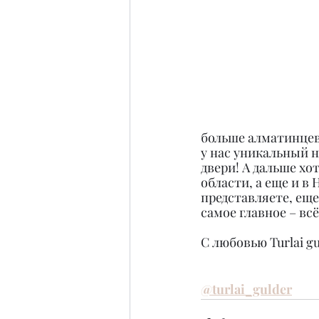
больше алматинцев 
у нас уникальный н
двери! А дальше хо
области, а еще и в 
представляете, еще
самое главное – всё
С любовью Turlai gu
@turlai_gulder