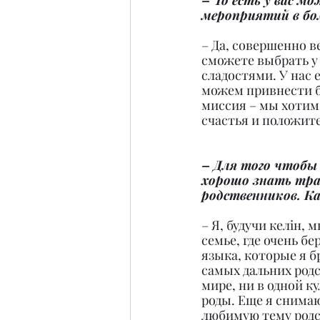
– То есть у вас м
мероприятий в бо
– Да, совершенно в
сможете выбрать у
сладостями. У нас 
можем привнести бо
миссия – мы хотим 
счастья и положит
– Для того чтобы
хорошо знать тра
родственников. Ка
– Я, будучи келiн, 
семье, где очень б
языка, которые я б
самых дальних родс
мире, ни в одной к
роды. Еще я снима
любимую тему родст