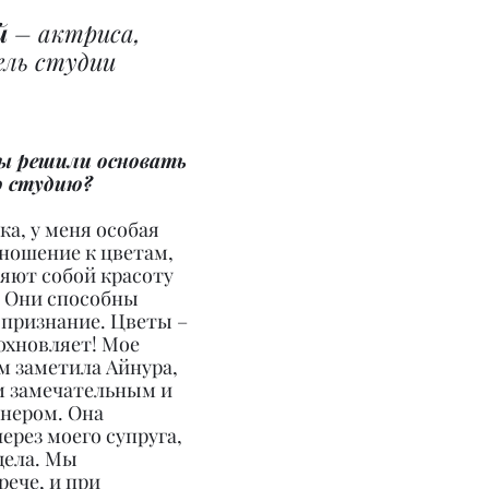
й 
– актриса, 
ель студии 
вы решили основать 
ю студию?
ка, у меня особая 
ношение к цветам, 
яют собой красоту 
. Они способны 
 признание. Цветы – 
дохновляет! Мое 
м заметила Айнура, 
м замечательным и 
нером. Она 
ерез моего супруга, 
дела. Мы 
ече, и при 