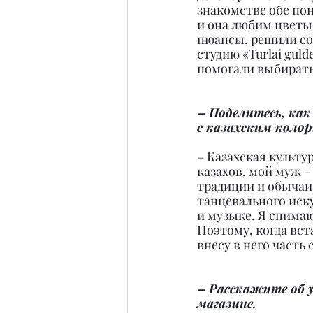
знакомстве обе поня
и она любим цветы!
нюансы, решили со
студию «Turlai guld
помогали выбирать
– Поделитесь, как
с казахским коло
– Казахская культу
казахов, мой муж –
традиции и обычаи.
танцевального иск
и музыке. Я снимаю
Поэтому, когда вст
внесу в него часть 
– Расскажите об 
магазине.