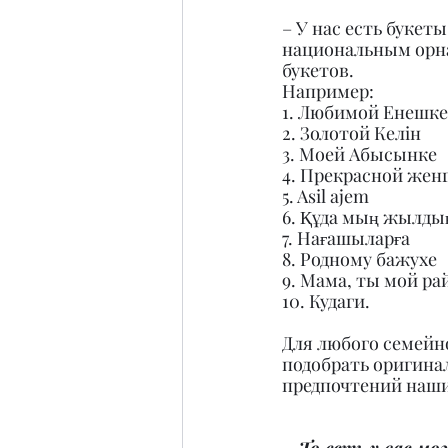
– У нас есть букет
национальным орна
букетов.
Например:
1. Любимой Енешке
2. Золотой Келiн
3. Моей Абысынке
4. Прекрасной жен
5. Asil ajem
6. Құда мың жылдық
7. Нағашыларға
8. Родному бажухе
9. Мама, ты мой ра
10. Кудаги.
Для любого семейно
подобрать оригина
предпочтений наши