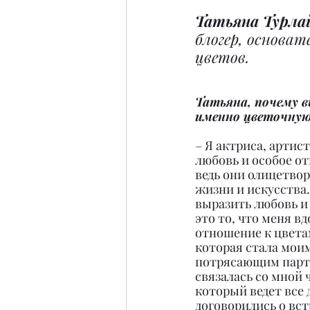
Татьяна Турла
блогер, основат
цветов.
Татьяна, почему 
именно цветочну
– Я актриса, артист
любовь и особое от
ведь они олицетвор
жизни и искусства
выразить любовь и
это то, что меня в
отношение к цвета
которая стала мои
потрясающим парт
связалась со мной ч
который ведет все 
договорились о встр