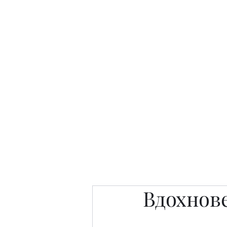
Интересно. Полезно. Модн
Главная
Публикации
People 
Вдохнове