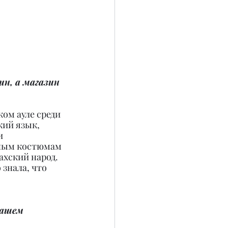
н, а магазин 
ком ауле среди 
кий язык, 
и 
ьным костюмам 
хский народ. 
знала, что 
вашем 