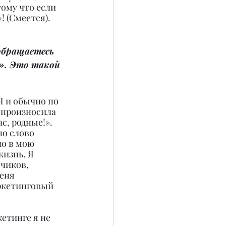
ому что если 
! (Смеется).
обращаетесь 
». Это такой 
Н и обычно по 
произносила 
с, родные!». 
но слово 
о в мою 
изнь. Я 
чиков, 
еня 
ркетинговый 
етинге я не 