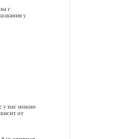
ны с 
азвания у 
с у нас можно 
висит от 