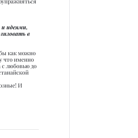
поупражняться 
и идеями, 
лизовать в 
обы как можно 
у что именно 
 с любовью до 
станайской 
 
озные! И 