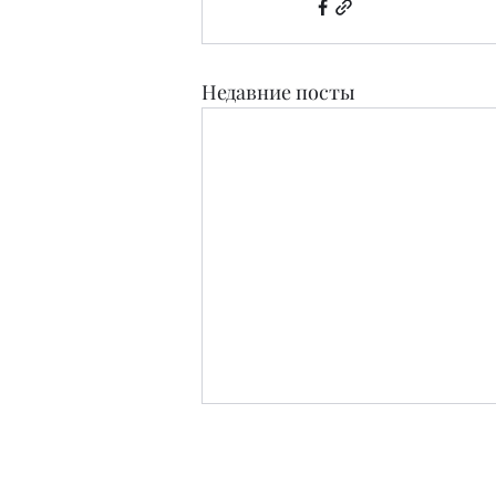
Недавние посты
Издательство
Журнал Teens and People свидетельство о п
Зарег