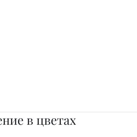
о.
Awards
TOP EXPERTS 2025
Архив журналов
Art Projects
ние в цветах