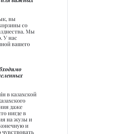
е для важных 
ык, вы 
корзины со 
азднества. Мы 
 У нас 
иной вашего 
бходимо 
исленных 
iн в казахской 
казахского 
ния даже 
о нигде в 
ия на жузы и 
конечную и 
 чувствовать 