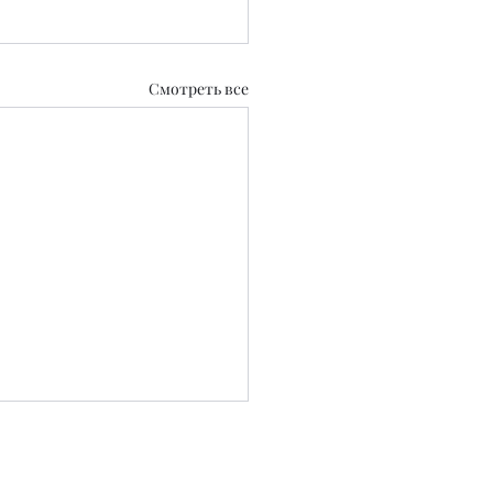
Смотреть все
0.2020 г.
 СМИ №KZ39VPY00129889 от 22.09.2025 г.
..