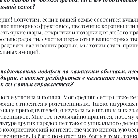
ожно найти не только цветы, но и всё необходимо
льшой семье?
ерно! Допустим, если в вашей семье состоится кудал
 нас шикарные фруктовые, цветочные корзины или 
есть яркие шары, открытки и подарки для любого пр
льше радости, счастья и красоты в ваше торжество.
радовать вас и ваших родных, мы хотим стать прич
ельных эмоций.
 подготовить подарки по казахским обычаям, нео
диции, а также разбираться в названиях многоч
к вы с этим справляетесь?
многое усвоила и поняла. Моя средняя сестра тоже кел
ережно относятся к родственникам. Также на уроках 
рала у преподавателей, я изучала все нюансы и назва
твенников. Мне это необычайно нравится, потому чт
ультуре других народов нет такого уникального делен
ю юмористический контент, где часто использую бес
венников. Всё это помогает мне быть в теме, тонко