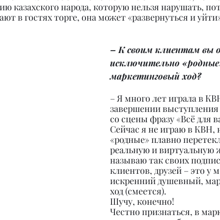
ю казахского народа, которую нельзя нарушать, пот
ют в гостях торге, она может «развернуться и уйти»
– К своим клиентам вы 
исключительно «родные
маркетинговый ход?
– Я много лет играла в КВ
завершении выступления 
со сцены фразу «Всё для ва
Сейчас я не играю в КВН, 
«родные» плавно перетекл
реальную и виртуальную ж
называю так своих подпис
клиентов, друзей – это у м
искренний душевный, ма
ход (смеется).
Шучу, конечно!
Честно признаться, в марк