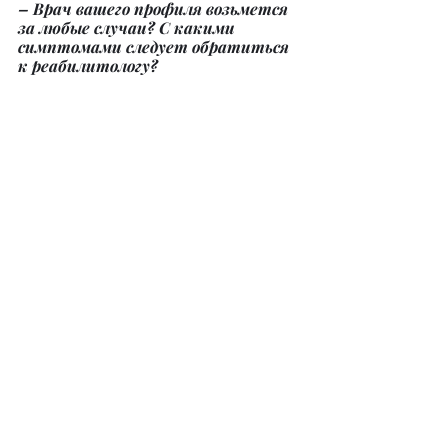
– Врач вашего профиля возьмется 
за любые случаи? С какими 
симптомами следует обратиться 
к реабилитологу?
– Мы занимаемся пациентами с 
любыми патологиями, связанными 
с суставами, позвоночником, 
мышечными болями, 
деформациями конечностей, 
сколиотическими изменениями 
позвоночника. Также работаем с 
состояниями после травм, 
операций, пациентами после 
инсульта, инфаркта, с параличами. 
Оказываем помощь в подготовке 
спортсменов к соревнованиям и 
улучшаем показатели их здоровья.
@dr.menlayakova