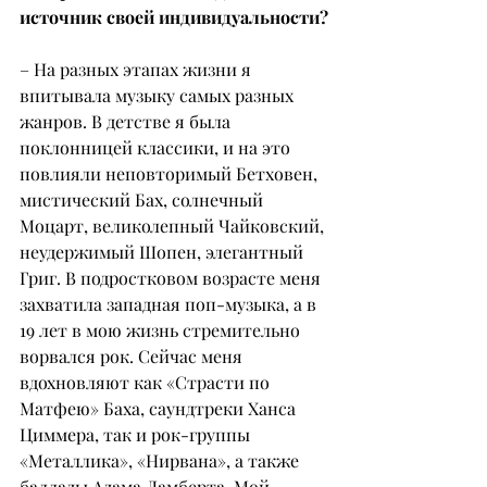
источник своей индивидуальности?
– На разных этапах жизни я 
впитывала музыку самых разных 
жанров. В детстве я была 
поклонницей классики, и на это 
повлияли неповторимый Бетховен, 
мистический Бах, солнечный 
Моцарт, великолепный Чайковский, 
неудержимый Шопен, элегантный 
Григ. В подростковом возрасте меня 
захватила западная поп-музыка, а в 
19 лет в мою жизнь стремительно 
ворвался рок. Сейчас меня 
вдохновляют как «Страсти по 
Матфею» Баха, саундтреки Ханса 
Циммера, так и рок-группы 
«Металлика», «Нирвана», а также 
баллады Адама Ламберта. Мой 