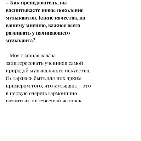
– Как преподаватель, вы 
воспитываете новое поколение 
музыкантов. Какие качества, по 
вашему мнению, важнее всего 
развивать у начинающего 
музыканта?
– Моя главная задача – 
заинтересовать учеников самой 
природой музыкального искусства. 
Я стараюсь быть для них ярким 
примером того, что музыкант – это 
в первую очередь гармонично 
развитый, интересный человек, 
который еще и умеет хорошо 
зарабатывать. То есть я стараюсь 
вдохновить как личность своим 
отношением к музыке и к жизни. В 
своей практике я не помню, чтобы 