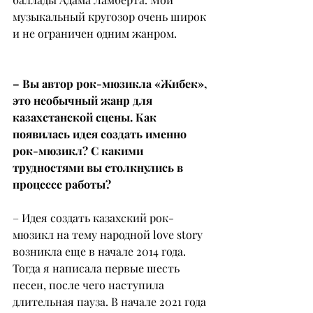
музыкальный кругозор очень широк 
и не ограничен одним жанром.
– Вы автор рок-мюзикла «Жибек», 
это необычный жанр для 
казахстанской сцены. Как 
появилась идея создать именно 
рок-мюзикл? С какими 
трудностями вы столкнулись в 
процессе работы?
– Идея создать казахский рок-
мюзикл на тему народной love story 
возникла еще в начале 2014 года. 
Тогда я написала первые шесть 
песен, после чего наступила 
длительная пауза. В начале 2021 года 