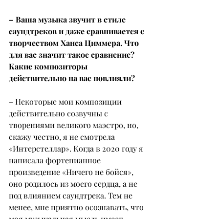
– Ваша музыка звучит в стиле 
саундтреков и даже сравнивается с 
творчеством Ханса Циммера. Что 
для вас значит такое сравнение? 
Какие композиторы 
действительно на вас повлияли?
– Некоторые мои композиции 
действительно созвучны с 
творениями великого маэстро, но, 
скажу честно, я не смотрела 
«Интерстеллар». Когда в 2020 году я 
написала фортепианное 
произведение «Ничего не бойся», 
оно родилось из моего сердца, а не 
под влиянием саундтрека. Тем не 
менее, мне приятно осознавать, что 
моя музыкальная мысль имеет 