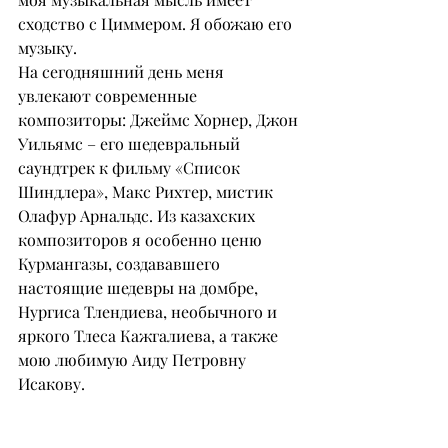
сходство с Циммером. Я обожаю его 
музыку.
На сегодняшний день меня 
увлекают современные 
композиторы: Джеймс Хорнер, Джон 
Уильямс – его шедевральный 
саундтрек к фильму «Список 
Шиндлера», Макс Рихтер, мистик 
Олафур Арнальдс. Из казахских 
композиторов я особенно ценю 
Курмангазы, создававшего 
настоящие шедевры на домбре, 
Нургиса Тлендиева, необычного и 
яркого Тлеса Кажгалиева, а также 
мою любимую Аиду Петровну 
Исакову.