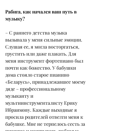
Рабига, как начался ваш путь в 
музыку?
– С раннего детства музыка 
вызывала у меня сильные эмоции. 
Слушая ее, я могла восторгаться, 
грустить или даже плакать. Для 
меня инструмент фортепиано был 
почти как божество. У бабушки 
дома стояло старое пианино 
«Беларусь», принадлежавшее моему 
дяде – профессиональному 
музыканту и 
мультиинструменталисту Ерику 
Ибраимову. Каждые выходные я 
просила родителей отвезти меня к 
бабушке. Мне не терпелось сесть за 
пианино и наигрывать любимые 