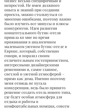
бизнес весьма специфичный и 
непростой. Не имея должного 
опыта и знаний при создании 
проекта, можно столкнуться со 
многими ошибками, поэтому важно 
было изучить все минусы и плюсы 
конкурентов. Идея развития 
концептуального бутик-отеля 
пришла ко мне во время 
проживания в аналогичном 
маленьком уютном бутик-отеле в 
Европе, который, собственно 
говоря, и поразил своим 
отличительным гостеприимством, 
интересными дизайнерскими 
решениями и, самое главное, 
светлой и уютной атмосферой – 
прямо как дома. Именно поэтому 
меня отнюдь не пугала 
конкуренция, ведь было принято 
решение создать отель нового типа, 
где будет особая атмосфера для 
отдыха и работы в 
комфортабельных номерах, совсем 