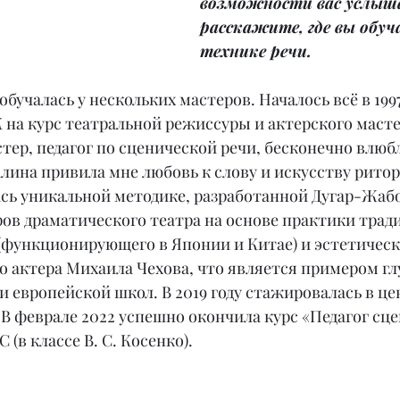
возможности вас услыша
расскажите, где вы обуч
технике речи.
обучалась у нескольких мастеров. Началось всё в 1997 
на курс театральной режиссуры и актерского масте
тер, педагог по сценической речи, бесконечно влюб
ина привила мне любовь к слову и искусству ритори
ась уникальной методике, разработанной Дугар-Жабон
ров драматического театра на основе практики трад
 (функционирующего в Японии и Китае) и эстетичес
о актера Михаила Чехова, что является примером гл
и европейской школ. В 2019 году стажировалась в цен
В феврале 2022 успешно окончила курс «Педагог сц
(в классе В. С. Косенко).