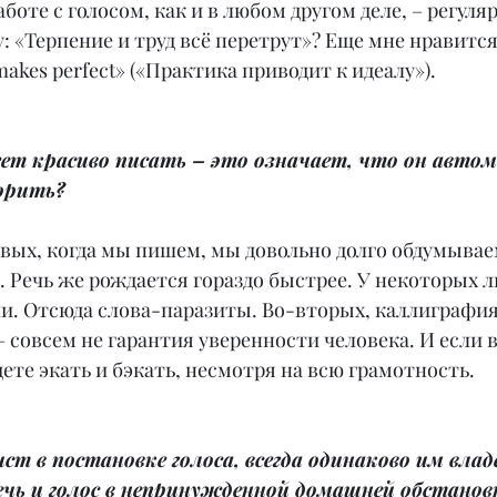
аботе с голосом, как и в любом другом деле, – регуляр
 «Терпение и труд всё перетрут»? Еще мне нравится
makes perfect» («Практика приводит к идеалу»).
еет красиво писать – это означает, что он авто
ворить?
рвых, когда мы пишем, мы довольно долго обдумывае
 Речь же рождается гораздо быстрее. У некоторых л
и. Отсюда слова-паразиты. Во-вторых, каллиграфия
 совсем не гарантия уверенности человека. И если 
дете экать и бэкать, несмотря на всю грамотность.
ст в постановке голоса, всегда одинаково им влад
чь и голос в непринужденной домашней обстанов