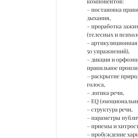
компонентов:
– постановка прави
дыхания,
– проработка зажим
(телесных и психол
– артикуляционная 
50 упражнений),
– дикция и орфоэпи
правильное произн
– раскрытие природ
голоса,
– логика речи,
– EQ (эмоциональн
– структура речи,
– параметры публи
– приемы и хитрос
– пробуждение хари