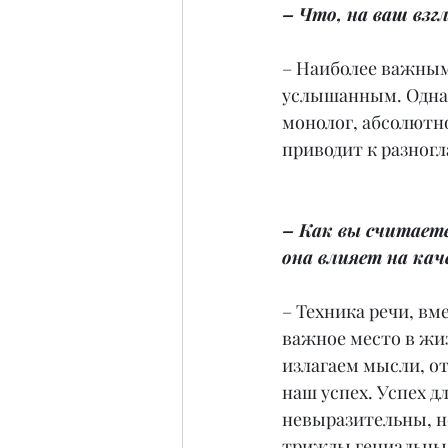
– Что, на ваш взг
– Наиболее важным 
услышанным. Однак
монолог, абсолютно
приводит к разног
– Как вы считаете
она влияет на кач
– Техника речи, вм
важное место в жиз
излагаем мысли, о
наш успех. Успех д
невыразительны, не 
трижды гениальны, 