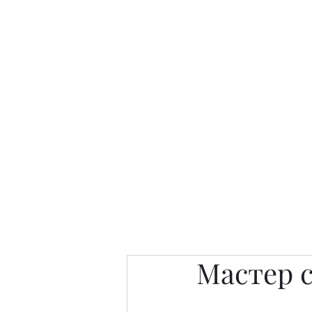
Интересно. Полезно. Модн
Главная
Публикации
People 
Мастер 