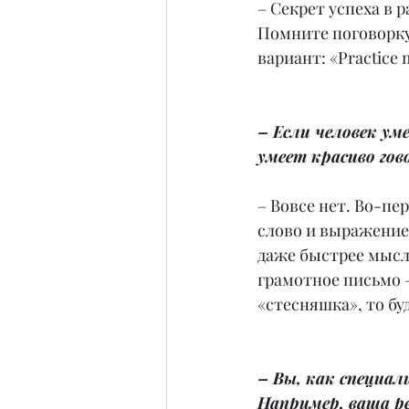
– Секрет успеха в р
Помните поговорку:
вариант: «Practice 
– Если человек ум
умеет красиво го
– Вовсе нет. Во-пе
слово и выражение.
даже быстрее мысл
грамотное письмо –
«стесняшка», то бу
– Вы, как специали
Например, ваша ре