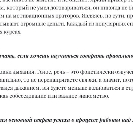
м, который не умел договариваться, он никогда не бы
м на мотивационных ораторов. Являясь, по сути, п
батывают огромные деньги. Каждый из популярных сп
х курсах.
начать, если хочешь научиться говорить правильн
овки дыхания. Голос, речь – это фонетически озвуче
вильно, то не перенапрягаете связки, а значит, поте
владея дыханием, вы будете меньше волноваться в ст
 как собеседование или важное знакомство.
ся основной секрет успеха в процессе работы над