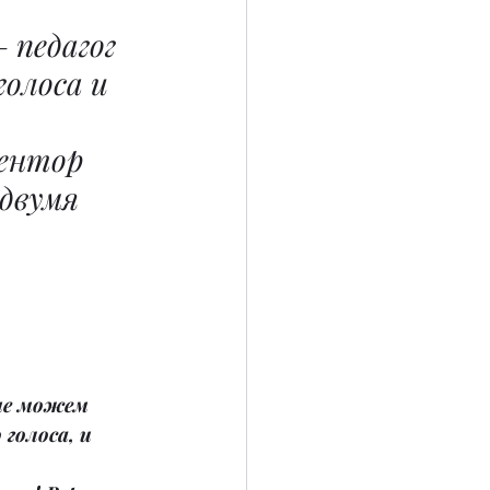
– педагог 
голоса и 
ентор 
двумя 
не можем 
голоса, и 
 