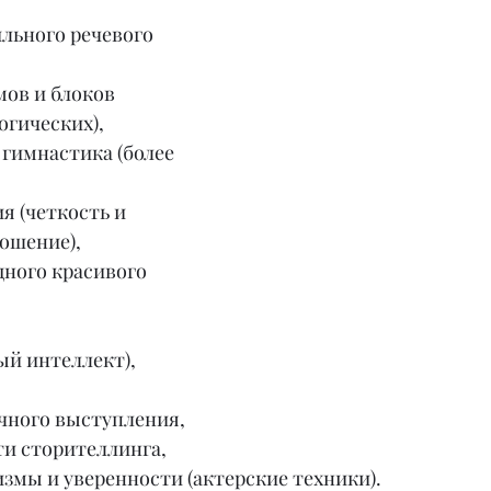
льного речевого 
ов и блоков 
огических),
гимнастика (более 
я (четкость и 
ошение),
ного красивого 
ый интеллект),
чного выступления,
ти сторителлинга,
змы и уверенности (актерские техники).