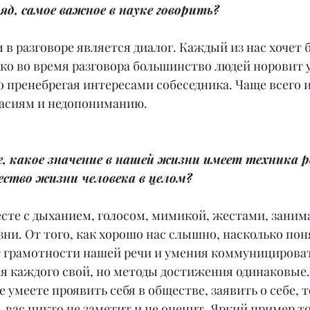
ляд, самое важное в науке говорить?
в разговоре является диалог. Каждый из нас хочет 
о во время разговора большинство людей норовит у
 пренебрегая интересами собеседника. Чаще всего 
ласиям и недопониманию.
, какое значение в нашей жизни имеет техника р
ество жизни человека в целом?
есте с дыханием, голосом, мимикой, жестами, заним
ни. От того, как хорошо нас слышно, насколько пон
т грамотности нашей речи и умения коммуницироват
ля каждого свой, но методы достижения одинаковые.
умеете проявить себя в обществе, заявить о себе, то
вас никто не заметит и не оценит. Яркий пример т