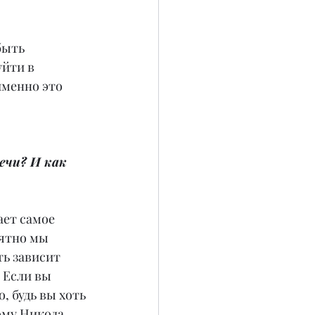
быть 
йти в 
именно это 
ечи? И как 
ает самое 
ятно мы 
ь зависит 
 Если вы 
, будь вы хоть 
ому Никола 