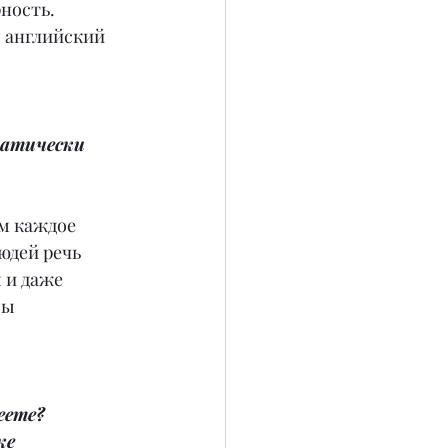
ность. 
 английский 
матически 
м каждое 
юдей речь 
 и даже 
вы 
еете? 
ке 