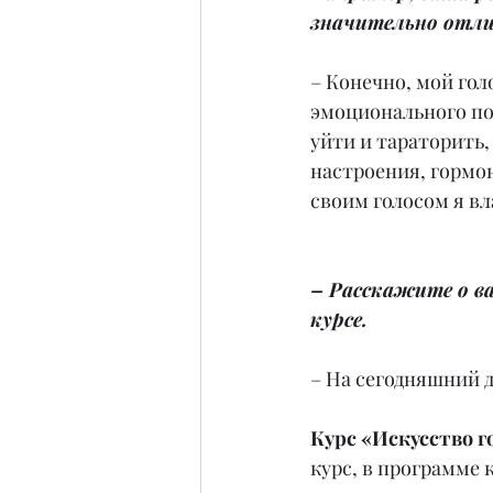
значительно отли
– Конечно, мой гол
эмоционального под
уйти и тараторить,
настроения, гормон
своим голосом я вл
– Расскажите о в
курсе.
– На сегодняшний д
Курс «Искусство г
курс, в программе 