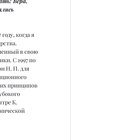
ть! Вера, 
ались 
году, когда я 
рства. 
ленный в свою 
ки. С 1997 по 
 Н. П. для 
иционного 
ких принципов 
убокого 
тре К. 
енической 