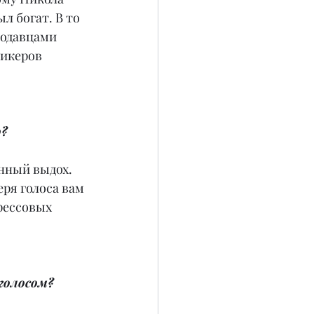
л богат. В то 
родавцами 
икеров 
о?
нный выдох. 
ря голоса вам 
рессовых 
 голосом?