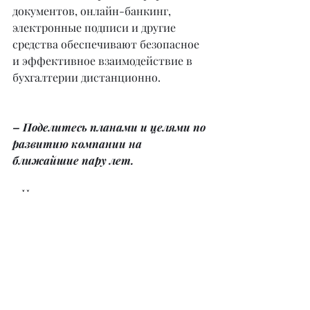
документов, онлайн-банкинг, 
электронные подписи и другие 
средства обеспечивают безопасное 
и эффективное взаимодействие в 
бухгалтерии дистанционно.
– Поделитесь планами и целями по 
развитию компании на 
ближайшие пару лет.
– Наши планы и цели с учетом 
текущих тенденций на рынке – это
•расширение клиентской базы,
•увеличение спектра услуг,
•внедрение современных 
технологий в работу,
•улучшение качества обслуживания 
клиентов,