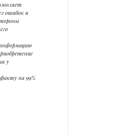
озволяет 
з ошибок и 
стороны 
его 
 информацию 
Приобретение 
я у 
факту на 99% 