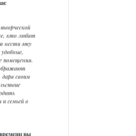
ас 
 творческой 
те, кто любят 
т нести эту 
 удобные, 
 помещения. 
еображают 
 даря своим 
льствие 
одить 
 и семьей в 
времени вы 