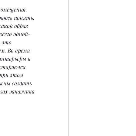
помещения. 
раюсь понять, 
акой образ 
всего одной-
 это 
м. Во время 
интерьеры и 
стараемся 
при этом 
лжны создать 
зах заказчика 