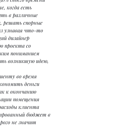
е, когда есть 
ть в различные 
, решать спорные 
аз узнавая что-то 
ий дизайнер 
ю проекта со 
тким пониманием 
ать возникшую идею, 
иенту во время 
кономить деньги 
ак к окончанию 
ации помещения 
расходы клиента 
ированный бюджет в 
орого не значит 