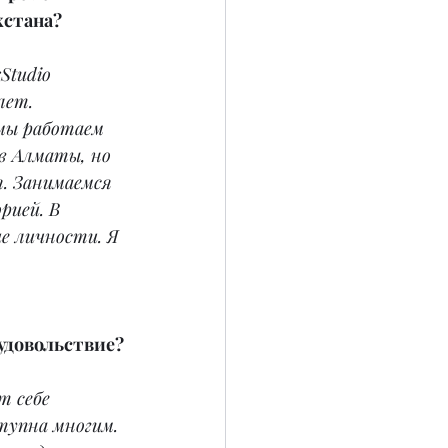
хстана?
Studio 
лет. 
мы работаем 
в Алматы, но 
я. Занимаемся 
рией. В 
е личности. Я 
удовольствие?
 себе 
тупна многим. 