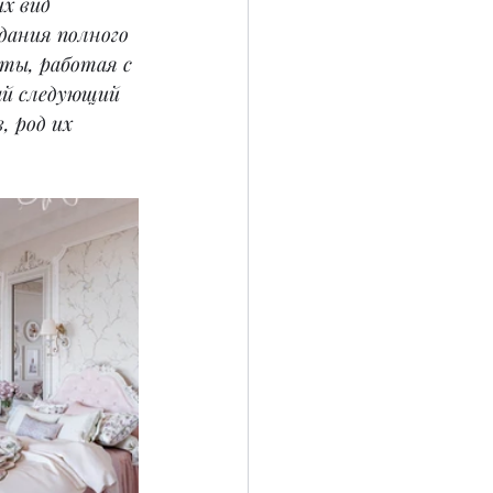
х вид 
дания полного 
ты, работая с 
й следующий 
 род их 