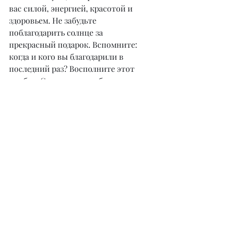
вас силой, энергией, красотой и 
здоровьем. Не забудьте 
поблагодарить солнце за 
прекрасный подарок. Вспомните: 
когда и кого вы благодарили в 
последний раз? Восполните этот 
пробел. Скажите спасибо 
родителям, детям, друзьям, 
коллегам, и жизнь станет 
прекраснее!
@elmira_baimenova
Недавние посты
Смотреть все