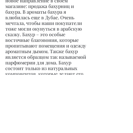
новое направление в своем 
магазине: продажа бахурниц и 
бахура. В ароматы бахура я 
влюбилась еще в Дубае. Очень 
мечтала, чтобы наши покупатели 
тоже могли окунуться в арабскую 
сказку. Бахур – это особые 
восточные благовония, которые 
пропитывают помещения и одежду 
ароматным дымом. Также бахур 
является образцом так называемой 
парфюмерии для дома. Бахур 
состоит только из натуральных 
компонентов, которые делают его 
уникальным по сравнению с 
искусственными ароматизаторами. 
Бахурницы – это произведение 
искусства. Из нашего ассортимента 
бахурниц вы обязательно выберете 
для себя ту, которая украсит ваш 
интерьер и подарит море 
незабываемых впечатлений. В 
ассортименте имеются 
электрические, угольные 