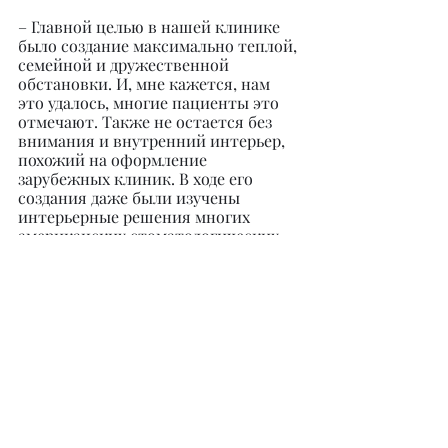
– Главной целью в нашей клинике 
было создание максимально теплой, 
семейной и дружественной 
обстановки. И, мне кажется, нам 
это удалось, многие пациенты это 
отмечают. Также не остается без 
внимания и внутренний интерьер, 
похожий на оформление 
зарубежных клиник. В ходе его 
создания даже были изучены 
интерьерные решения многих 
американских стоматологических 
центров. И, конечно, на первом 
месте у нас качество 
стоматологических услуг, 
предлагаемых нашим новым и 
постоянным пациентам.
@dr.mamedovag
@lab.smile