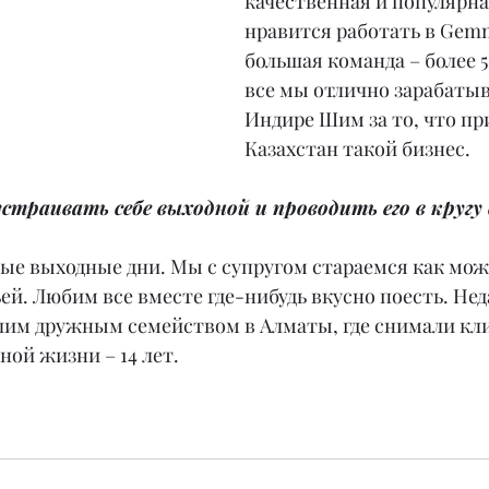
качественная и популярная
нравится работать в Gemm
большая команда – более 5
все мы отлично зарабатыв
Индире Шим за то, что при
Казахстан такой бизнес.
устраивать себе выходной и проводить его в кругу
ные выходные дни. Мы с супругом стараемся как мож
ей. Любим все вместе где-нибудь вкусно поесть. Нед
им дружным семейством в Алматы, где снимали кли
ой жизни – 14 лет.