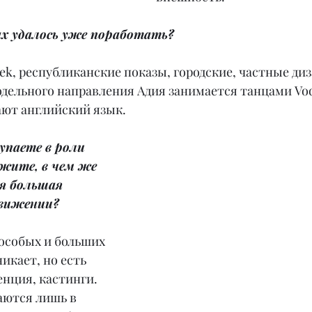
ах удалось уже поработать?
Week, республиканские показы, городские, частные ди
дельного направления Адия занимается танцами Voq
ают английский язык.
упаете в роли 
жите, в чем же 
я большая 
движении?
 особых и больших 
икает, но есть 
енция, кастинги. 
ются лишь в 