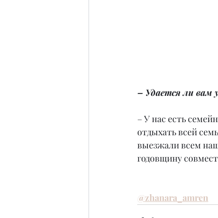
– Удается ли вам 
– У нас есть семей
отдыхать всей семь
выезжали всем наш
годовщину совместн
@zhanara_amren