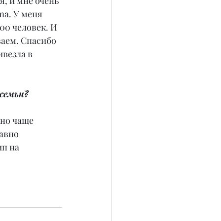
, и мне очень 
a. У меня 
00 человек. И 
аем. Спасибо 
везла в 
 семьи?
но чаще 
авно 
п на 