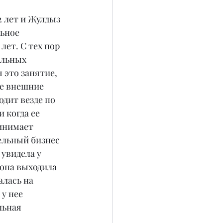
2 лет и Жулдыз 
ьное 
лет. С тех пор 
ельных 
 это занятие, 
ые внешние 
одит везде по 
 когда ее 
инимает 
ельный бизнес 
 увидела у 
 она выходила 
лась на 
 у нее 
льная 