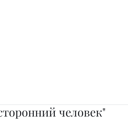
о.
Awards
TOP EXPERTS 2025
Архив журналов
Art Projects
сторонний человек"