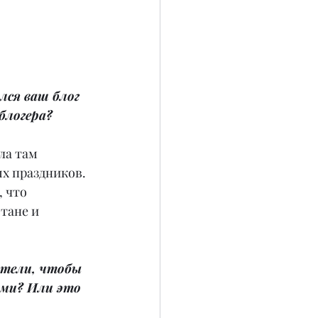
лся ваш блог 
блогера?
ла там 
х праздников. 
 что 
тане и 
отели, чтобы 
ми? Или это 