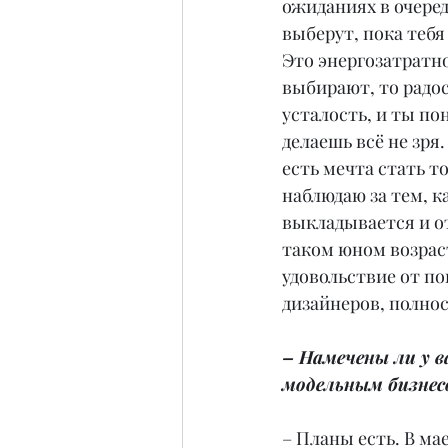
ожиданиях в очеред
выберут, пока теб
Это энергозатратно
выбирают, то радос
усталость, и ты по
делаешь всё не зря.
есть мечта стать то
наблюдаю за тем, ка
выкладывается и от
таком юном возраст
удовольствие от по
дизайнеров, полно
– Намечены ли у 
модельным бизнес
– Планы есть. В ма