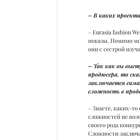
– В каких проект
– Eurasia fashion 
показы. Помимо мо
они с сестрой изуч
– Так как вы выст
продюсера, то ска
заключается сама
сложность в про
– Знаете, каких-то
сложностей не возн
своего рода конкур
Сложности заключа