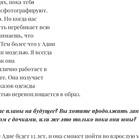
ях, пока тебя 
я сфотографируют. 
. Но когда нас 
ть перебивает всю 
нимаешь, что 
 Тем более что у Адии 
п моделью. Я всегда 
к она 
лично работает в 
е. Она получает 
казов одежды 
стью перевоплощается в образ.
вас планы на будущее? Вы хотите продолжать за
ом с дочками, или же это только пока они юны?
е Адие будет 13 лет, и она сможет пойти во взрослую