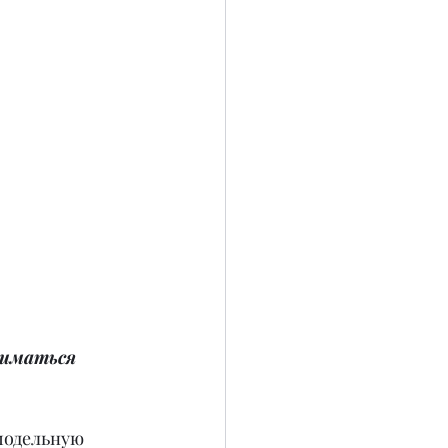
ниматься 
 модельную 