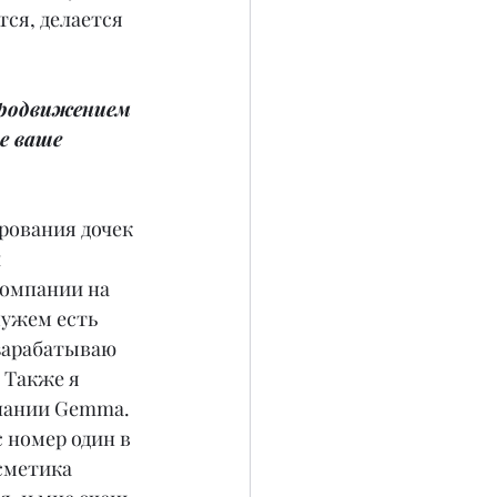
тся, делается 
продвижением 
е ваше 
рования дочек 
 
компании на 
мужем есть 
зарабатываю 
 Также я 
пании Gemma. 
 номер один в 
сметика 