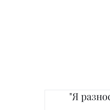
Интересно. Полезно. Модн
Главная
Публикации
People 
"Я разно