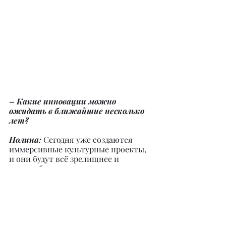
– Какие инновации можно 
ожидать в ближайшие несколько 
лет?
Полина: 
Сегодня уже создаются 
иммерсивные культурные проекты, 
и они будут всё зрелищнее и 
масштабнее с каждым годом: 
интерактивные музейные 
экспозиции и выставки, 
виртуальные концерты и 
выступления, виртуальные учебные 
платформы и онлайн-курсы, 
цифровые архивы и библиотеки. 