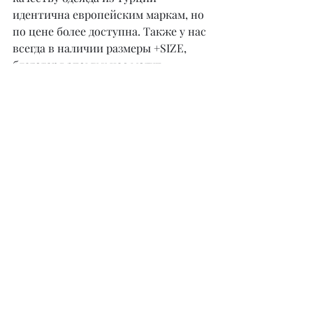
идентична европейским маркам, но 
по цене более доступна. Также у нас 
всегда в наличии размеры +SIZE, 
благодаря этому у нас могут 
одеваться не только клиенты со 
стандартными параметрами, но и с 
приятной полнотой.
– Чему вы научились с момента 
основания собственного Sport City?
– Во-первых, честности: быть 