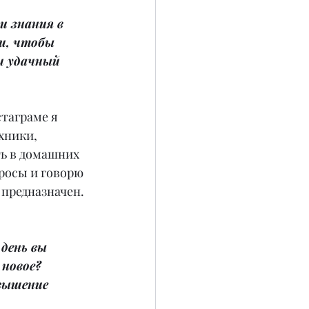
и знания в 
и, чтобы 
и удачный 
таграме я 
хники, 
ь в домашних 
росы и говорю 
о предназначен.
день вы 
новое? 
вышение 