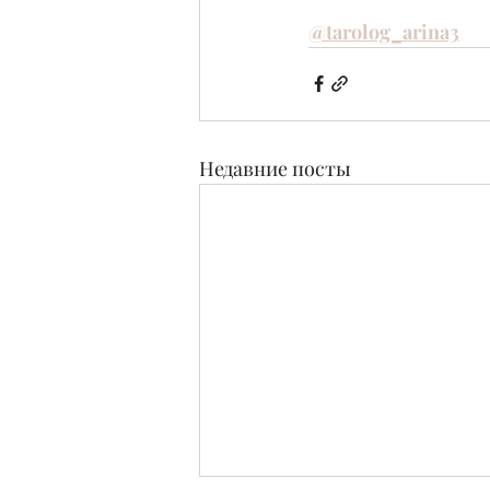
@tarolog_arina3
Недавние посты