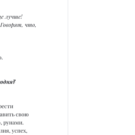
ще лучше!
 Говорят, что, 
о.
годня?
рести
равить свою 
, рунами. 
ия, успех, 