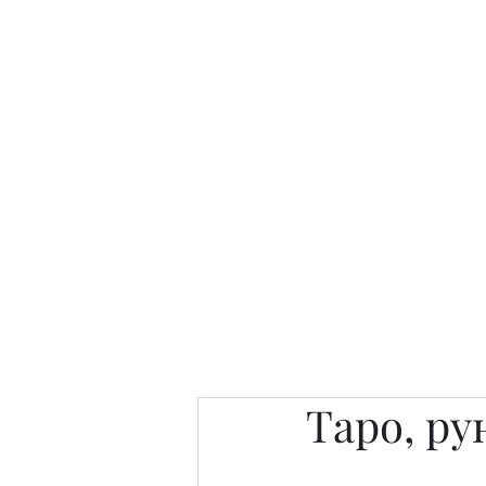
Интересно. Полезно. Модн
Главная
Публикации
People 
Tаро, ру