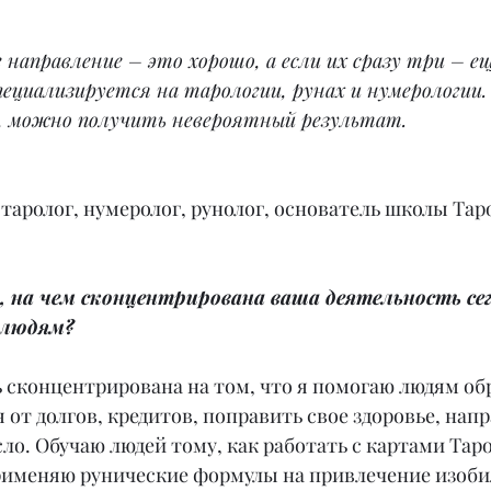
 направление – это хорошо, а если их сразу три – е
пециализируется на тарологии, рунах и нумерологии.
х, можно получить невероятный результат.
 таролог, нумеролог, рунолог, основатель школы Тар
, на чем сконцентрирована ваша деятельность се
 людям?
ь сконцентрирована на том, что я помогаю людям об
я от долгов, кредитов, поправить свое здоровье, нап
ло. Обучаю людей тому, как работать с картами Таро
рименяю рунические формулы на привлечение изобил