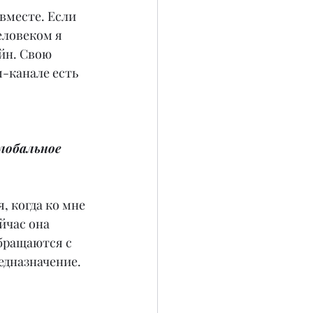
 вместе. Если 
еловеком я 
йн. Свою 
м-канале есть 
лобальное 
 когда ко мне 
йчас она 
бращаются с 
едназначение. 