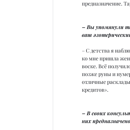
предназначение. Т
– Вы упомянули та
ваш эзотерический
– С детства я набл
ко мне пришла жен
воске. Всё получило
позже руны и нумер
отличные расклады.
кредитов».
– В своих консуль
них предназначен