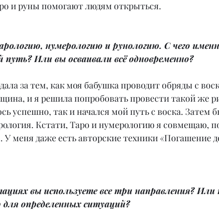
аро и руны помогают людям открыться.
рологию, нумерологию и рунологию. С чего именн
 путь? Или вы осваивали всё одновременно?
юдала за тем, как моя бабушка проводит обряды с во
щина, и я решила попробовать провести такой же ри
сь успешно, так и начался мой путь с воска. Затем б
ология. Кстати, Таро и нумерологию я совмещаю, п
 У меня даже есть авторские техники «Погашение до
тациях вы используете все три направления? Или 
о для определенных ситуаций?