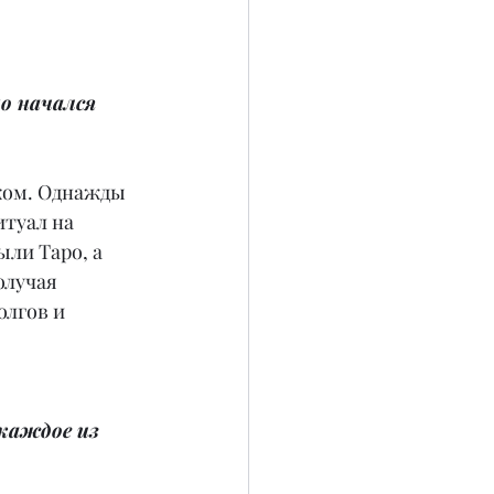
о начался 
ском. Однажды 
туал на 
ыли Таро, а 
олучая 
лгов и 
каждое из 