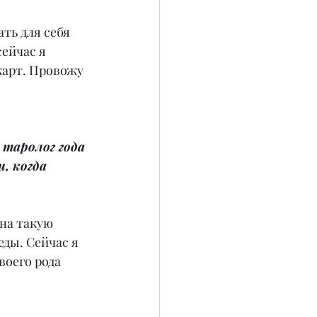
ть для себя 
ейчас я 
карт. Провожу 
таролог года 
, когда 
на такую 
ды. Сейчас я 
воего рода 