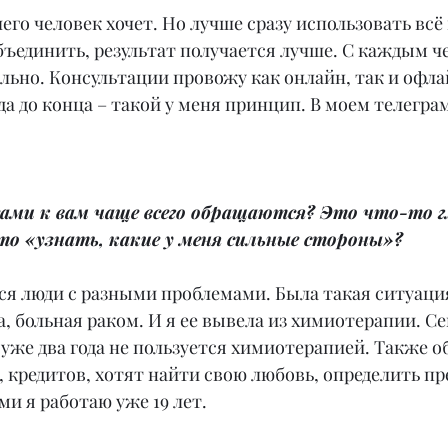
чего человек хочет. Но лучше сразу использовать всё
ъединить, результат получается лучше. С каждым ч
льно. Консультации провожу как онлайн, так и офла
да до конца – такой у меня принцип. В моем телегра
сами к вам чаще всего обращаются? Это что-то г
то «узнать, какие у меня сильные стороны»?
я люди с разными проблемами. Была такая ситуация,
, больная раком. И я ее вывела из химиотерапии. Се
уже два года не пользуется химиотерапией. Также о
 кредитов, хотят найти свою любовь, определить пр
и я работаю уже 19 лет.