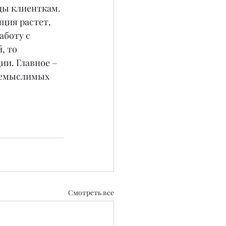
цы клиенткам. 
ция растет, 
аботу с 
, то 
и. Главное – 
 немыслимых 
Смотреть все