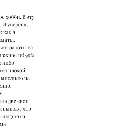
е хобби. В эту 
. И уверена, 
 как я 
лматы, 
ем работы за 
ложности! 99% 
о либо 
ся плохой 
 выполняю на 
енно. 
у 
ла две свои 
 выводу, что 
ь людьми и 
ама 