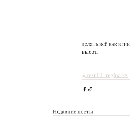
делать всё как в п
высот.
@resnici_regina.kz
Недавние посты