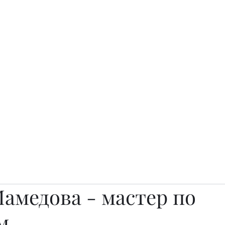
о.
Awards
TOP EXPERTS 2025
Архив журналов
Art Projects
амедова - мастер по
м