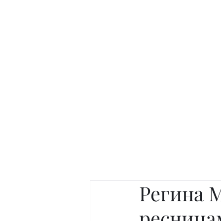
Интересно. Полезно. Модн
Главная
Публикации
People 
Регина М
ресница