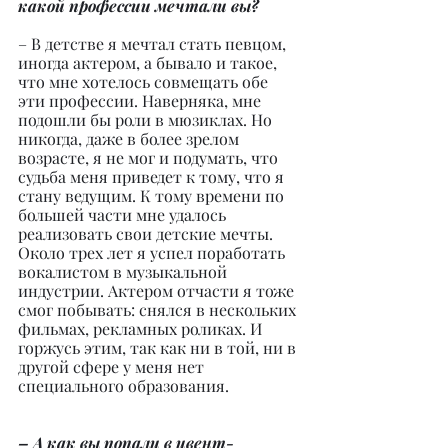
какой профессии мечтали вы?
– В детстве я мечтал стать певцом, 
иногда актером, а бывало и такое, 
что мне хотелось совмещать обе 
эти профессии. Наверняка, мне 
подошли бы роли в мюзиклах. Но 
никогда, даже в более зрелом 
возрасте, я не мог и подумать, что 
судьба меня приведет к тому, что я 
стану ведущим. К тому времени по 
большей части мне удалось 
реализовать свои детские мечты. 
Около трех лет я успел поработать 
вокалистом в музыкальной 
индустрии. Актером отчасти я тоже 
смог побывать: снялся в нескольких 
фильмах, рекламных роликах. И 
горжусь этим, так как ни в той, ни в 
другой сфере у меня нет 
специального образования.
– А как вы попали в ивент-