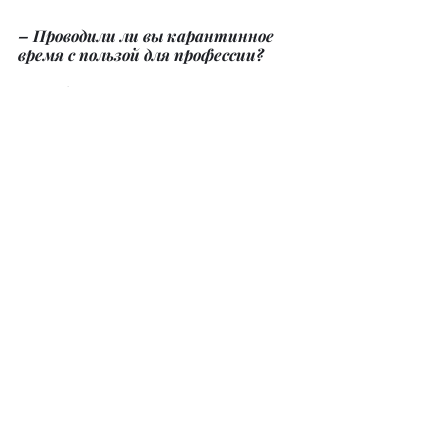
– Проводили ли вы карантинное 
время с пользой для профессии?
– Чтобы пережить карантин с 
удовольствием и максимальной 
пользой, я уехал за город со своей 
семьей, минуя блокпосты. Свежий 
воздух, родные и отсутствие суеты 
хорошо подействовали на меня. 
Карантин дал возможность 
перезагрузиться, освежить мысли, 
восполнить энергию. Будто заново 
родился и с новыми силами готов 
продолжать создавать праздники 
для людей.
– Вадим, в этом году вы женились. 
Поздравляем вас. Поскольку ваша 
работа может отнимать много 
времени, как ваша супруга к этому 
относится? Как вы 