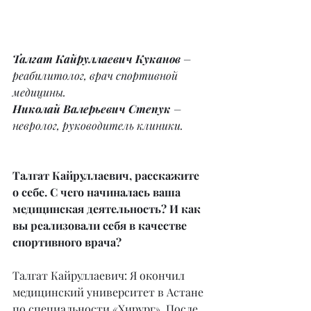
Талгат Кайруллаевич Куканов
 – 
реабилитолог, врач спортивной 
медицины.
Николай Валерьевич Степук
 – 
невролог, руководитель клиники.
Талгат Кайруллаевич, расскажите 
о себе. С чего начиналась ваша 
медицинская деятельность? И как 
вы реализовали себя в качестве 
спортивного врача?
Талгат Кайруллаевич: Я окончил 
медицинский университет в Астане 
по специальности «Хирург». После 