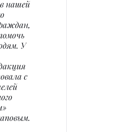
в нашей 
о 
раждан, 
помочь 
дям. У 
дакция 
довала с 
елей 
ого 
» 
гаповым.