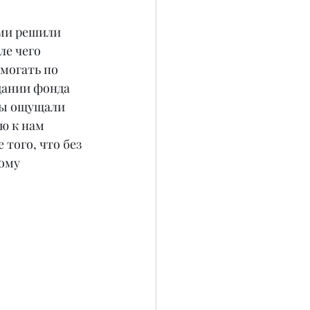
ями решили 
е чего 
могать по 
дании фонда 
мы ощущали 
ю к нам 
того, что без 
ому 