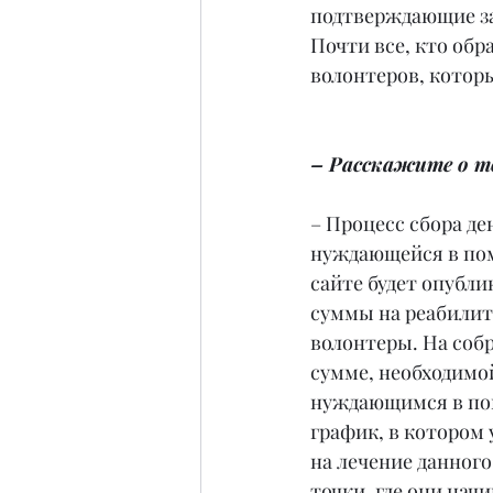
подтверждающие за
Почти все, кто обр
волонтеров, котор
– Расскажите о то
– Процесс сбора де
нуждающейся в пом
сайте будет опубли
суммы на реабилит
волонтеры. На собр
сумме, необходимо
нуждающимся в пом
график, в котором 
на лечение данног
точки, где они нач