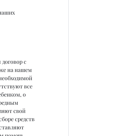
наших 
 договор с 
же на нашем 
 необходимой 
тствуют все 
бенком, о 
редным 
ляют свой 
сборе средств 
ставляют 
ым помочь.