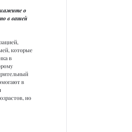
скажите о 
то в вашей 
ацией, 
мей, которые 
нка в 
орому 
орительный 
омогают в 
 
зрастов, но 