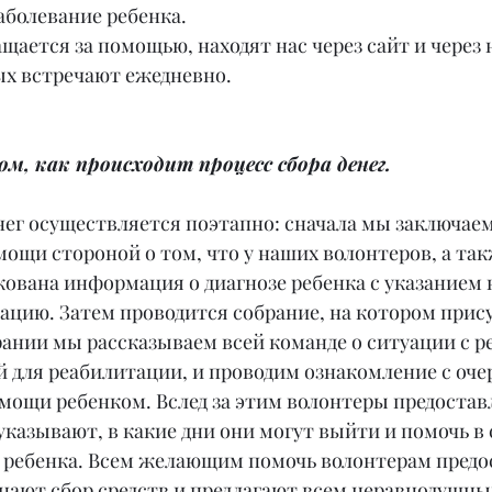
болевание ребенка. 
ащается за помощью, находят нас через сайт и через 
ых встречают ежедневно.
м, как происходит процесс сбора денег.
нег осуществляется поэтапно: сначала мы заключаем
ощи стороной о том, что у наших волонтеров, а так
кована информация о диагнозе ребенка с указанием
ацию. Затем проводится собрание, на котором прису
ании мы рассказываем всей команде о ситуации с ре
й для реабилитации, и проводим ознакомление с оче
ощи ребенком. Вслед за этим волонтеры предостав
указывают, в какие дни они могут выйти и помочь в 
о ребенка. Всем желающим помочь волонтерам предо
инают сбор средств и предлагают всем неравнодушн