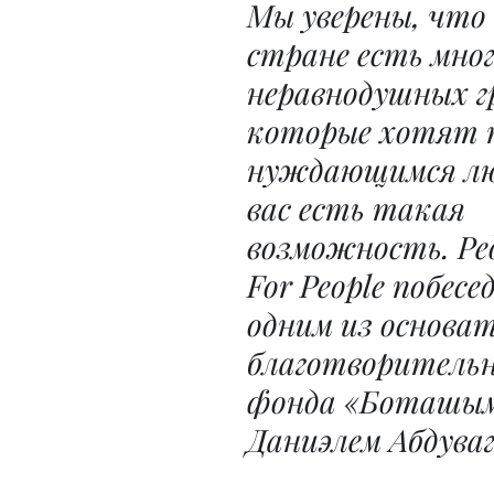
Мы уверены, что 
стране есть мног
неравнодушных г
которые хотят 
нуждающимся лю
вас есть такая 
возможность. Ре
For People побесе
одним из основат
благотворительн
фонда «Боташым
Даниэлем Абдува