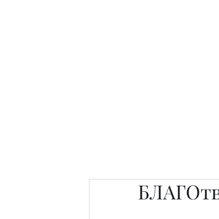
Интересно. Полезно. Модн
Главная
Публикации
People 
БЛАГОтв