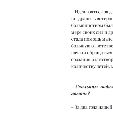
– Идея взяться за 
поздравить ветеран
большинством было
мере своих сил и 
стала помощь мале
большую ответствен
начали обращаться 
создания благотво
количеству детей, 
– Скольким людям
помочь?
– За два года наше