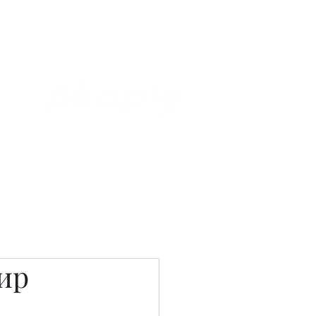
Связаться с нами
Фотостудия
ир