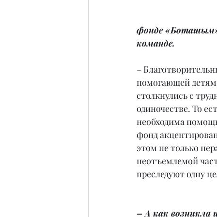
фонде «Боташым»: 
команде.
– Благотворительн
помогающей детям 
столкнулись с труд
одиночестве. То ес
необходима помощь
фонд акцентированн
этом не только не
неотъемлемой част
преследуют одну це
– А как возникла 