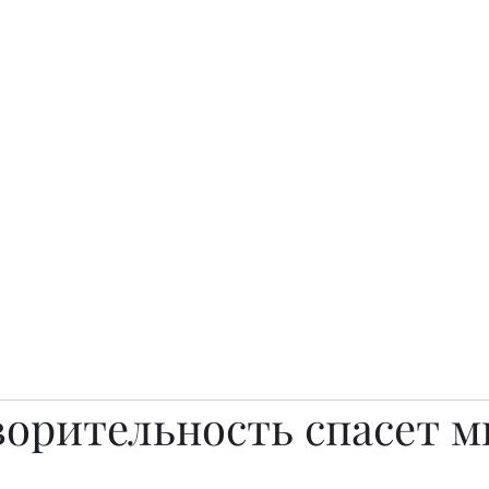
о.
Awards
TOP EXPERTS 2025
Архив журналов
Art Projects
орительность спасет м