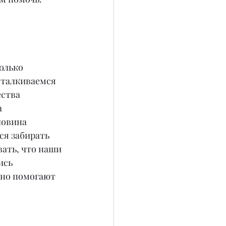
олько 
сталкиваемся 
ества 
 
ловина 
ся забирать 
ать, что наши 
ись 
тно помогают 