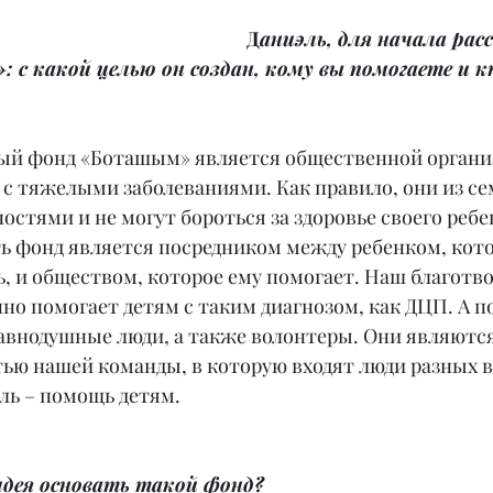
Д
аниэль, для начала рас
с какой целью он создан, кому вы помогаете и к
ый фонд «Боташым» является общественной организ
с тяжелыми заболеваниями. Как правило, они из се
ностями и не могут бороться за здоровье своего ребе
ть фонд является посредником между ребенком, кот
, и обществом, которое ему помогает. Наш благотв
о помогает детям с таким диагнозом, как ДЦП. А п
равнодушные люди, а также волонтеры. Они являются
ью нашей команды, в которую входят люди разных во
ль – помощь детям.
идея основать такой фонд?