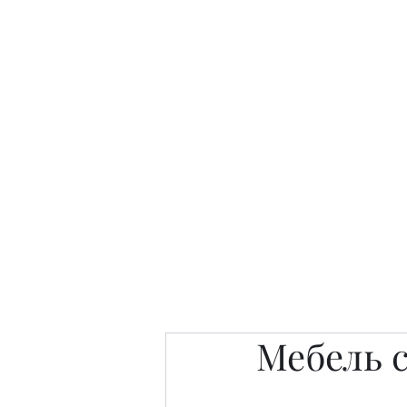
Интересно. Полезно. Модн
Главная
Публикации
People 
Мебель 