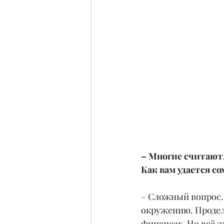
– Многие считают,
Как вам удается с
– Сложный вопрос. 
окружению. Продела
финансах. Но всё э