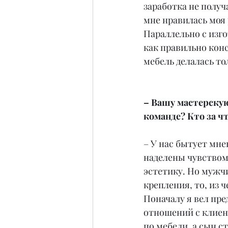
заработка не получ
мне нравилась моя 
Параллельно с изг
как правильно конс
мебель делалась то
– Вашу мастерскую
команде? Кто за ч
– У нас бытует мн
наделены чувством 
эстетику. Но мужч
крепления, то, из 
Поначалу я вел пре
отношений с клиент
по мебели, а сын с