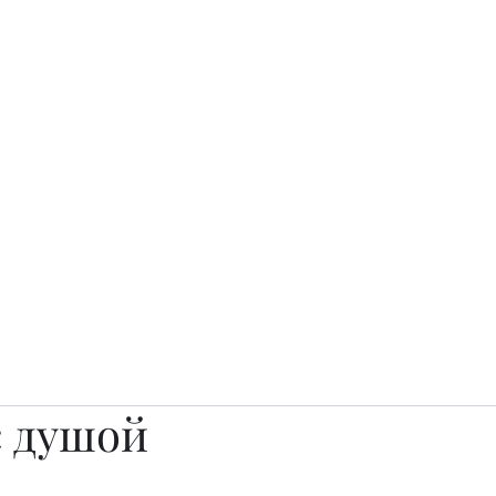
о.
Awards
TOP EXPERTS 2025
Архив журналов
Art Projects
с душой