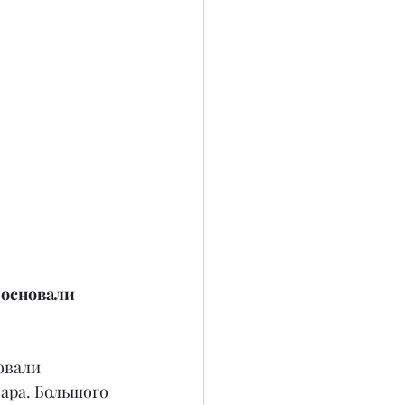
 основали 
овали 
ара. Большого 