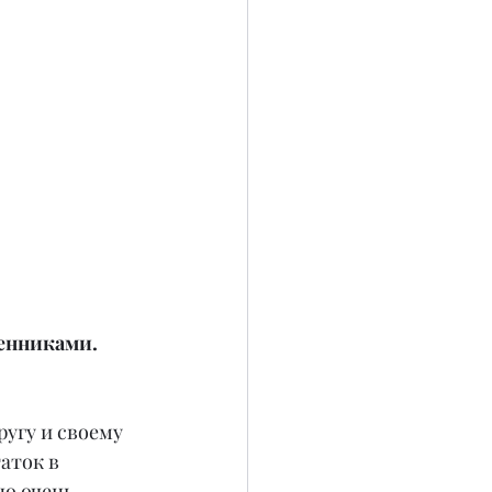
енниками. 
угу и своему 
аток в 
о очень 