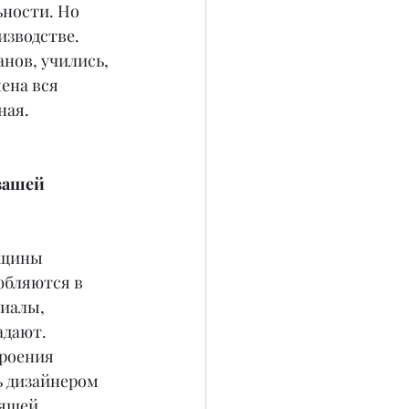
ности. Но 
изводстве. 
нов, учились, 
ена вся 
ная.
вашей 
нщины 
юбляются в 
иалы, 
адают. 
роения 
ь дизайнером 
оящей 