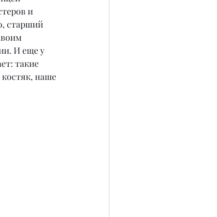
теров и 
, старший 
своим 
и. И еще у 
ет: такие 
 костяк, наше 