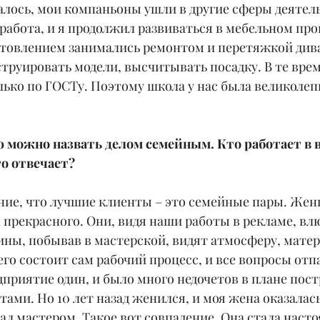
алось, мои компаньоны ушли в другие сферы деятель
работа, и я продолжил развиваться в мебельном про
отовлением занимались ремонтом и перетяжкой дива
труировать модели, высчитывать посадку. В те врем
лько по ГОСТу. Поэтому школа у нас была великолеп
 можно назвать делом семейным. Кто работает в 
то отвечает?
ение, что лучшие клиенты – это семейные пары. Же
прекрасного. Они, видя наши работы в рекламе, вл
ины, побывав в мастерской, видят атмосферу, матер
чего состоит сам рабочий процесс, и все вопросы отп
дприятие один, и было много недочетов в плане пост
ами. Но 10 лет назад женился, и моя жена оказалас
тал мастером. Такое вот совпадение. Она стала наст