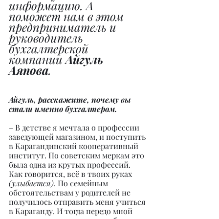
информацию. А 
поможет нам в этом 
предприниматель и 
руководитель 
бухгалтерской 
компании 
Айгуль 
Аяпова
.
Айгуль, расскажите, почему вы 
стали именно бухгалтером.
– В детстве я мечтала о профессии 
заведующей магазином, и поступить 
в Карагандинский кооперативный 
институт. По советским меркам это 
была одна из крутых профессий. 
Как говорится, всё в твоих руках 
(улыбается).
 По семейным 
обстоятельствам у родителей не 
получилось отправить меня учиться 
в Караганду. И тогда передо мной 