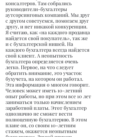
консалтеров. Там собрались 
руководители-бухгалтеры 
аутсорсинговых компаний. Мы друг 
с другом советуемся, помогаем друг 
другу, и нет никакой конкуренции. 
Я считаю, как «на каждого продавца 
найдется свой покупатель», так же 
и с бухгалтерской нишей. На 
каждого бухгалтера всегда найдется 
свой клиент. А неопытность 
бухгалтера определяется очень 
легко. Первое, на что следует 
обратить внимание, это участок 
бухучета, на котором он работал. 
Эта информация о многом говорит. 
Человек может иметь 10-летний 
опыт работы, но при этом все 10 лет 
заниматься только начислением 
заработной платы. Этот бухгалтер 
однозначно не сможет вести 
полноценную бухгалтерию. В этом 
плане он, со своим 10-летним 
стажем, окажется неопытным 
бухгалтером. Другой пример. 