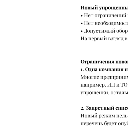
Новый упрощенны
• Нет ограничений 
• Нет необходимост
• Допустимый оборот
На первый взгляд в
Ограничения ново
1. Одна компания 
Многие предприним
например, ИП и ТОО
упрощенки, осталь
2. Запретный спис
Новый режим нельз
перечень будет опуб