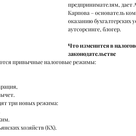
предпринимателям, дает А
Карпова – основатель ком
оказанию бухгалтерских ус
аутсорсинге, блогер.
Что изменится в налогов
законодательстве
яются привычные налоговые режимы:
арация,
вычет.
дят три новых режима:
.
жим.
ьянских хозяйств (КХ).