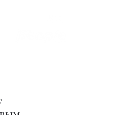
Связаться с нами
Фотостудия
у
овым