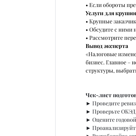
• Если обороты пр
Услуги для крупно
• Крупные заказчи
• Обсудите с ними
• Рассмотрите пер
Вывод эксперта
«Налоговые изменен
бизнес. Главное – 
структуры, выбрат
Чек-лист подготов
► Проведите ревиз
► Проверьте ОКЭД –
► Оцените годовой 
► Проанализируйте