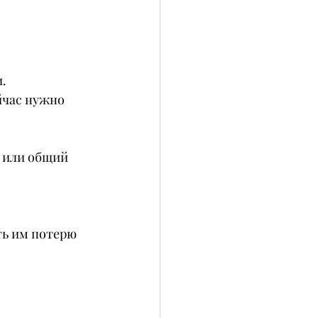
.
йчас нужно 
 или общий 
ть им потерю 