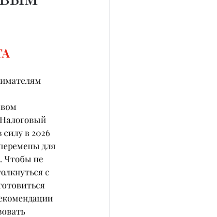
ТА
нимателям 
овом 
 Налоговый 
 силу в 2026 
 перемены для 
. Чтобы не 
олкнуться с 
отовиться 
рекомендации 
вовать 