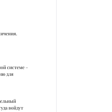
ничения.
ой системе – 
ию для 
тельный 
туда войдут