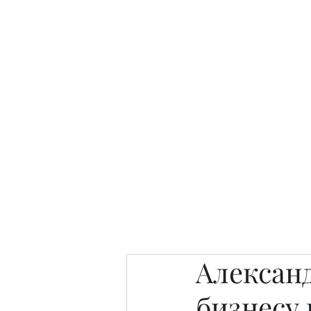
Интересно. Полезно. Модн
Главная
Публикации
People 
Алексан
бизнесу