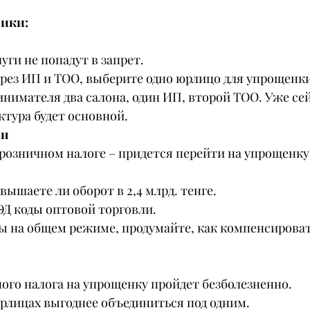
ики:
луги не попадут в запрет.
ерез ИП и ТОО, выберите одно юрлицо для упрощенки
инимателя два салона, один ИП, второй ТОО. Уже се
ктура будет основной.
ин
 розничном налоге – придется перейти на упрощенку
вышаете ли оборот в 2,4 млрд. тенге.
ЭД коды оптовой торговли.
ты на общем режиме, продумайте, как компенсирова
ного налога на упрощенку пройдет безболезненно.
юрлицах выгоднее объединиться под одним.