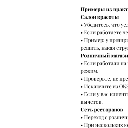
Примеры из практ
Салон красоты
• Убедитесь, что ус
• Если работаете ч
• Пример: у предпр
решить, какая стру
Розничный магаз
• Если работали на
режим.
• Проверьте, не пре
• Исключите из ОК
• Если у вас клиен
вычетов.
Сеть ресторанов
• Переход с рознич
• При нескольких 