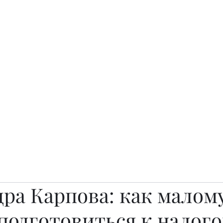
о.
Awards
TOP EXPERTS 2025
Архив журналов
Art Projects
дра Карпова: как малом
 подготовиться к налог