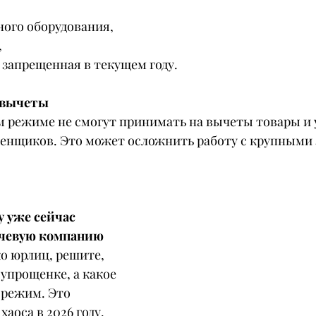
ного оборудования,
,
, запрещенная в текущем году.
а вычеты
 режиме не смогут принимать на вычеты товары и у
енщиков. Это может осложнить работу с крупными 
у уже сейчас
ючевую компанию
ко юрлиц, решите, 
 упрощенке, а какое 
 режим. Это 
аоса в 2026 году.