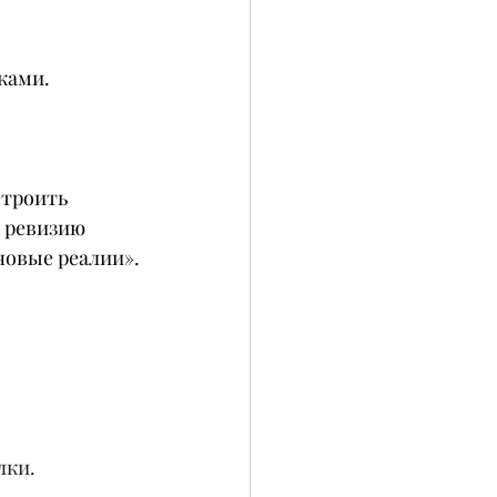
ками.
строить 
и ревизию 
новые реалии».
лки.