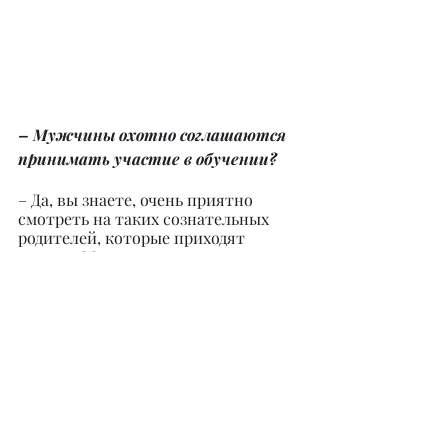
– Мужчины охотно соглашаются 
принимать участие в обучении?
– Да, вы знаете, очень приятно 
смотреть на таких сознательных 
родителей, которые приходят 
парами. Мужчины активно 
участвуют в беседе, много задают 
вопросов, и порой даже больше, чем 
сама будущая мама. У нас есть и 
видео-, и фотоматериалы, которые 
мы периодически выкладываем на 
свою страничку, где показываем 
участие будущих пап в наших 
курсах. Папочки прекрасно дышат с 
нами, показывают на себе какие-то 
определенные положения, потому 