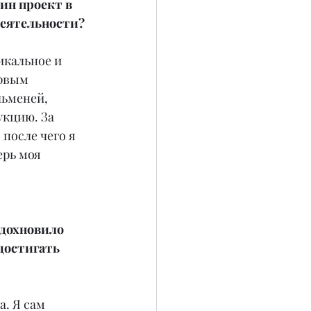
ин проект в 
деятельности?
икальное и 
рвым 
ьменей, 
кцию. За 
после чего я 
ерь моя 
дохновило 
достигать 
. Я сам 