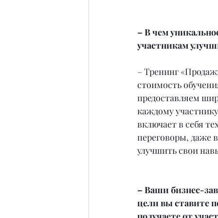
– В чем уникально
участникам улучши
– Тренинг «Продаж
стоимость обучения
предоставляем широ
каждому участнику
включает в себя т
переговоры, даже в
улучшить свои навы
– Ваши бизнес-за
цели вы ставите п
получаете от учас