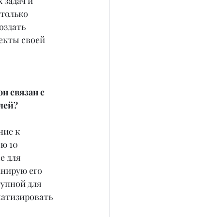
задач и 
только 
оздать 
екты своей 
н связан с 
лей?
ие к 
ю 10 
е для 
анирую его 
упной для 
атизировать 