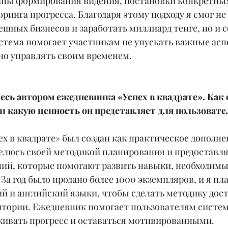
тапы формирования видения, постановки конкретных 
ринга прогресса. Благодаря этому подходу я смог не 
ешных бизнесов и заработать миллиард тенге, но и с
стема помогает участникам не упускать важные асп
о управлять своим временем.
сь автором ежедневника «Успех в квадрате». Как о
 какую ценность он представляет для пользовате
х в квадрате» был создан как практическое дополнен
делюсь своей методикой планирования и предоставля
ний, которые помогают развить навыки, необходимы
За год было продано более 1000 экземпляров, и я пл
ий и английский языки, чтобы сделать методику дост
итории. Ежедневник помогает пользователям систем
еживать прогресс и оставаться мотивированными.