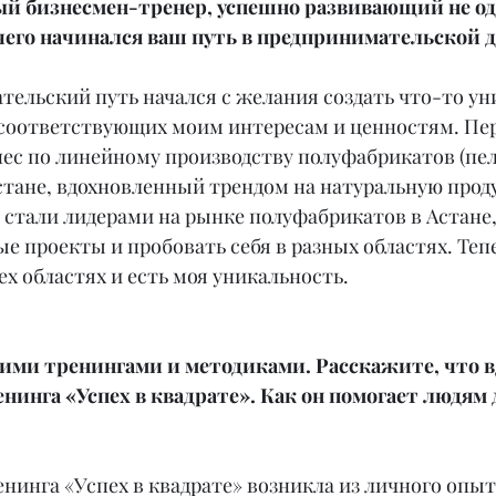
й бизнесмен-тренер, успешно развивающий не од
 чего начинался ваш путь в предпринимательской 
ельский путь начался с желания создать что-то ун
 соответствующих моим интересам и ценностям. Пе
нес по линейному производству полуфабрикатов (пел
стане, вдохновленный трендом на натуральную проду
стали лидерами на рынке полуфабрикатов в Астане, 
ые проекты и пробовать себя в разных областях. Теп
ех областях и есть моя уникальность.
ими тренингами и методиками. Расскажите, что в
енинга «Успех в квадрате». Как он помогает людям 
енинга «Успех в квадрате» возникла из личного опыта