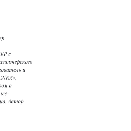
ер 
EP с 
хгалтерского 
ователь и 
CNKZ», 
ом в 
нес-
ив. Автор 