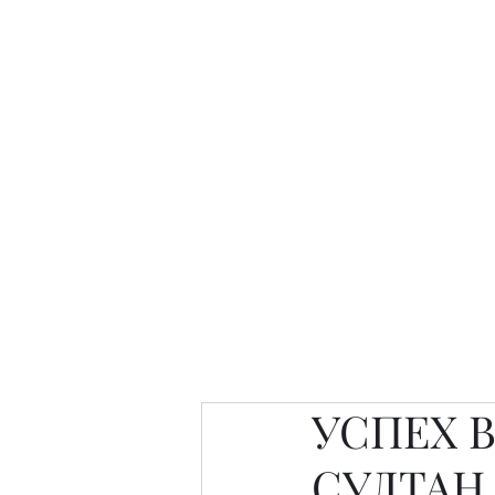
Интересно. Полезно. Модн
Главная
Публикации
People 
УСПЕХ В
СУЛТАН