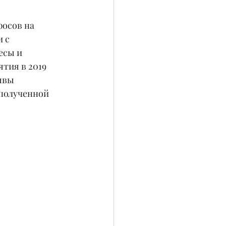
осов на 
 с 
есы и 
тия в 2019 
ывы 
полученной 