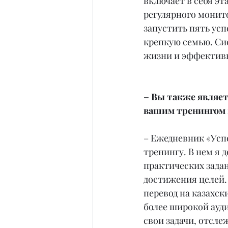
включает в себя э
регулярного монито
запустить пять усп
крепкую семью. Си
жизни и эффективн
– Вы также являете
вашим тренингом и
– Ежедневник «Успе
тренингу. В нем я 
практических зада
достижения целей. 
перевод на казахск
более широкой ауд
свои задачи, отсл