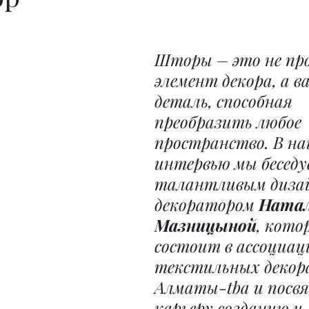
Шторы – это не пр
элемент декора, а 
деталь, способная 
преобразить любое 
пространство. В на
интервью мы беседуе
талантливым диза
декоратором 
Натал
Мазницыной
, кото
состоит в ассоциац
текстильных декор
Алматы-tba и посвя
карьеру созданию и 