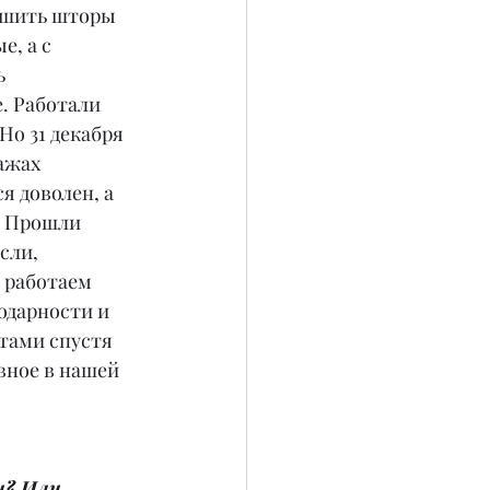
тшить шторы 
, а с 
 
. Работали 
Но 31 декабря 
ажах 
я доволен, а 
. Прошли 
сли, 
 работаем 
одарности и 
ами спустя 
авное в нашей 
и? Или 