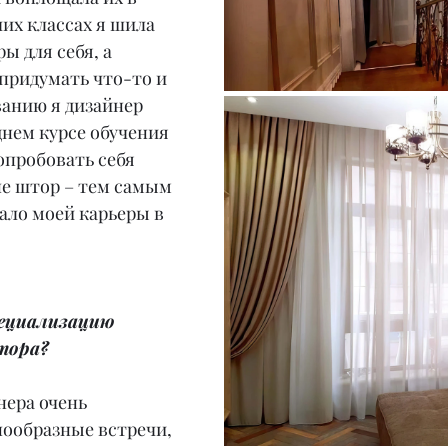
их классах я шила 
 для себя, а 
придумать что-то и 
ванию я дизайнер 
нем курсе обучения 
опробовать себя 
не штор – тем самым 
ало моей карьеры в 
пециализацию 
тора?
ера очень 
нообразные встречи, 