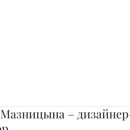
о.
Awards
TOP EXPERTS 2025
Архив журналов
Art Projects
 Мазницына – дизайнер
ор