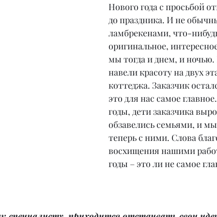
Нового года с просьбой о
до праздника. И не обычные
ламбрекенами, что-нибудь
оригинальное, интересное
мы тогда и днем, и ночью. 
навели красоту на двух эт
коттеджа. Заказчик осталс
это для нас самое главное
годы, дети заказчика выро
обзавелись семьями, и мы
теперь с ними. Слова благ
восхищения нашими работ
годы – это ли не самое гл
ак специалисту, приходится отстаивать свои иде