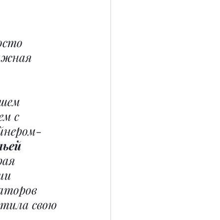
осто 
важная 
шем 
м с 
йнером-
ьей 
рая 
ии 
аторов 
тила свою 