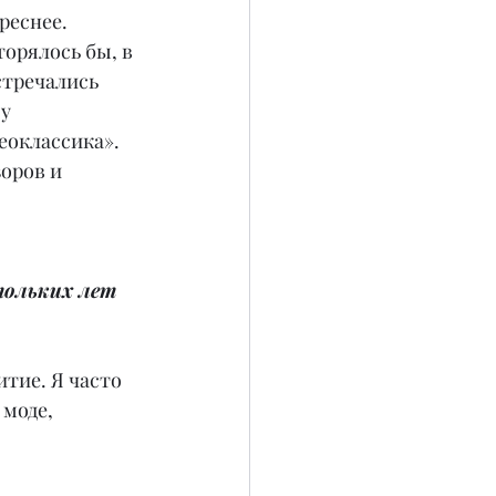
реснее. 
орялось бы, в 
тречались 
у 
оклассика». 
оров и 
тольких лет 
тие. Я часто 
моде, 