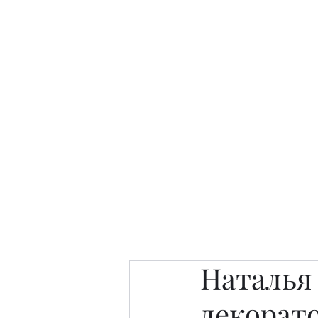
Интересно. Полезно. Модн
Главная
Публикации
People 
Наталья
декорат