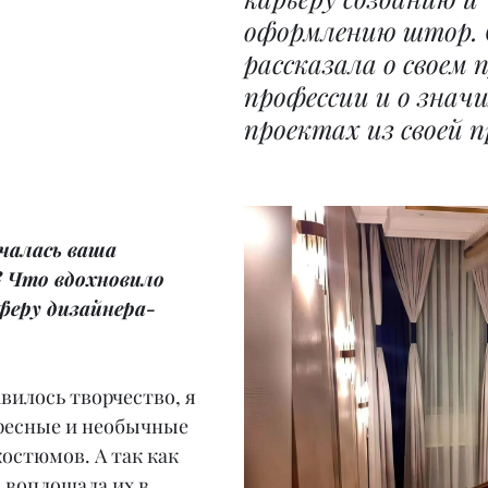
оформлению штор. 
рассказала о своем 
профессии и о знач
проектах из своей 
ачалась ваша 
? Что вдохновило 
феру дизайнера-
авилось творчество, я 
ресные и необычные 
остюмов. А так как 
 воплощала их в 