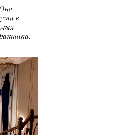
Она 
пути в 
имых 
практики.