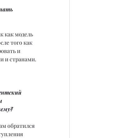
шать 
к как модель 
ле того как 
овать и 
и и странами.
ентский 
м 
ему?
нам обратился 
ступления 