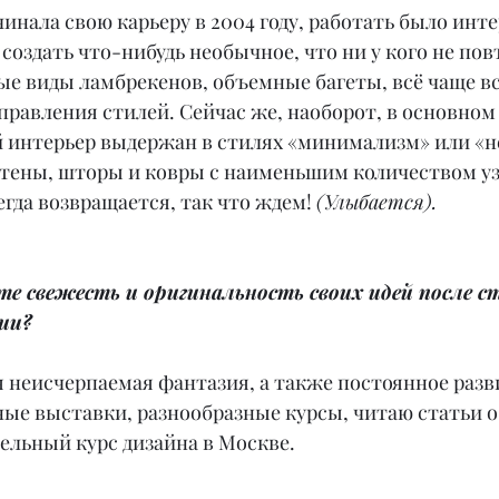
чинала свою карьеру в 2004 году, работать было инте
создать что-нибудь необычное, что ни у кого не повт
ые виды ламбрекенов, объемные багеты, всё чаще вс
равления стилей. Сейчас же, наоборот, в основном 
 интерьер выдержан в стилях «минимализм» или «не
стены, шторы и ковры с наименьшим количеством уз
егда возвращается, так что ждем! 
(Улыбается).
те свежесть и оригинальность своих идей после с
ии?
 неисчерпаемая фантазия, а также постоянное разви
ые выставки, разнообразные курсы, читаю статьи о 
ельный курс дизайна в Москве.