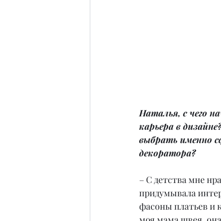
Наталья, с чего н
карьера в дизайне
выбрать именно с
декоратора?
– С детства мне нр
придумывала инте
фасоны платьев и к
моя мама швея, она