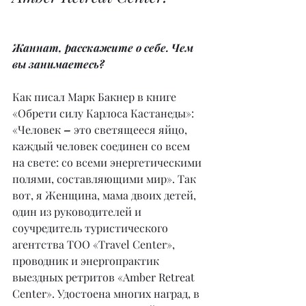
Жаннат, расскажите о себе. Чем 
вы занимаетесь?
Как писал Марк Бакнер в книге 
«Обрети силу Карлоса Кастанеды»: 
«Человек 
– 
это светящееся яйцо, 
каждый человек соединен со всем 
на свете: со всеми энергетическими 
полями, составляющими мир». Так 
вот, я Женщина, мама двоих детей, 
один из руководителей и 
соучредитель туристического 
агентства ТОО «Travel Center», 
проводник и энергопрактик 
выездных ретритов «Amber Retreat 
Center». Удостоена многих наград, в 