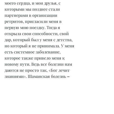
моего сердца, и мои друзья, с 
которыми мы позднее стали 
партнерами в организации 
ретритов, пригласили меня в 
первую мою поездку. Тогда я 
открыла свои способности, свой 
дар, который был у меня с детства, 
но который я не принимала. У меня 
есть системное заболевание, 
которое также привело меня к 
новому пути. Ведь все болезни нам 
даются не просто так, «Бог лечит 
знаниями». Шаманская болезнь 
– 
это первая ступень в инициации и 
посвящении шамана. И благодаря 
своему саморазвитию, 
осознанности, наполнению 
чистыми светлыми энергиями, 
любви к себе, к Всевышнему, к 