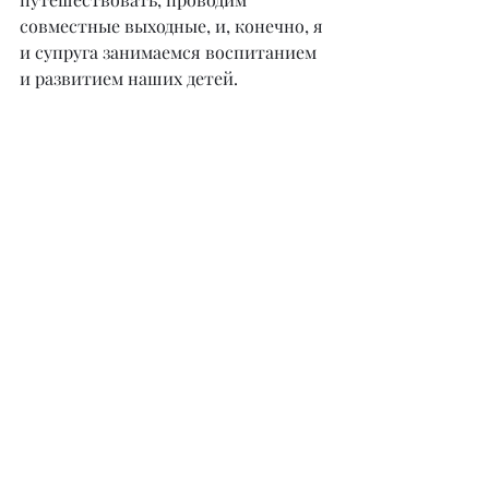
совместные выходные, и, конечно, я 
и супруга занимаемся воспитанием 
и развитием наших детей. 
Например, одна из моих дочерей с 
четырех лет занимается вокалом. 
Мы поддержали ее увлечение, и 
сегодня она, несмотря на свой 
юный возраст, профессионально 
участвует во многих конкурсах и 
удостоена международных наград. В 
свои восемь лет она завоевывает 
сердца слушателей на YouTube.
Я сам всегда стремлюсь к новым 
знаниям,
изучаю не только строительную 
сферу, но и получаю 
дополнительное образование в 
других направлениях. Стараюсь 