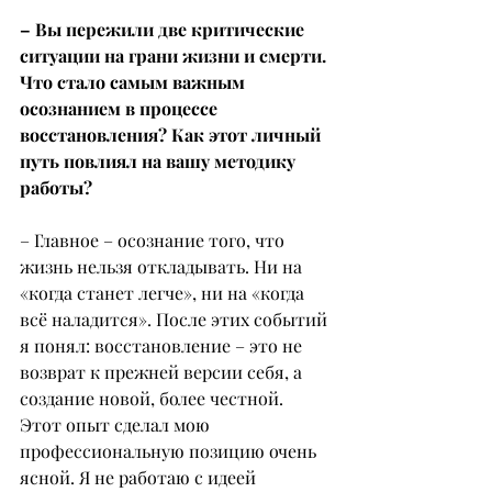
– Вы пережили две критические 
ситуации на грани жизни и смерти. 
Что стало самым важным 
осознанием в процессе 
восстановления? Как этот личный 
путь повлиял на вашу методику 
работы?
– Главное – осознание того, что 
жизнь нельзя откладывать. Ни на 
«когда станет легче», ни на «когда 
всё наладится». После этих событий 
я понял: восстановление – это не 
возврат к прежней версии себя, а 
создание новой, более честной.
Этот опыт сделал мою 
профессиональную позицию очень 
ясной. Я не работаю с идеей 