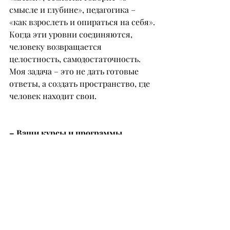
смысле и глубине», педагогика – 
«как взрослеть и опираться на себя».
Когда эти уровни соединяются, 
человеку возвращается 
целостность, самодостаточность. 
Моя задача – это не дать готовые 
ответы, а создать пространство, где 
человек находит свои.
– Ваши курсы и программы 
направлены на возвращение 
человеку его собственной жизни. 
Какие шаги чаще всего 
оказываются ключевыми для тех, 
кто приходит к вам?
– Чаще всего это момент, когда 