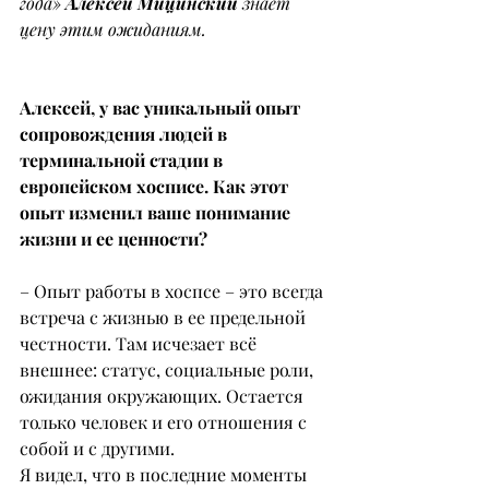
года» 
Алексей Мицинский
 знает 
цену этим ожиданиям.
Алексей, у вас уникальный опыт 
сопровождения людей в 
терминальной стадии в 
европейском хосписе. Как этот 
опыт изменил ваше понимание 
жизни и ее ценности?
– Опыт работы в хоспсе – это всегда 
встреча с жизнью в ее предельной 
честности. Там исчезает всё 
внешнее: статус, социальные роли, 
ожидания окружающих. Остается 
только человек и его отношения с 
собой и с другими.
Я видел, что в последние моменты 