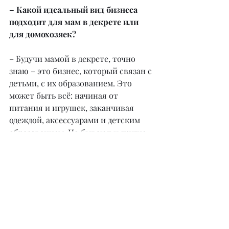
– Какой идеальный вид бизнеса 
подходит для мам в декрете или 
для домохозяек?
– Будучи мамой в декрете, точно 
знаю – это бизнес, который связан с 
детьми, с их образованием. Это 
может быть всё: начиная от 
питания и игрушек, заканчивая 
одеждой, аксессуарами и детским 
образованием. Но бывают и другие 
виды бизнеса на дому, например, в 
сфере услуг, в основном в beauty 
сфере. При этом необязательно 
открывать салоны. Благодаря 
соцсетям любой бизнес можно 
раскрутить, только нужны 
определенные знания, которыми я 