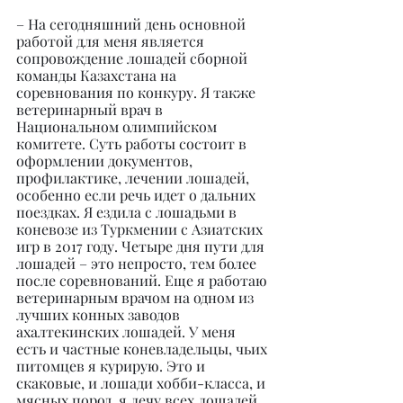
– На сегодняшний день основной 
работой для меня является 
сопровождение лошадей сборной 
команды Казахстана на 
соревнования по конкуру. Я также 
ветеринарный врач в 
Национальном олимпийском 
комитете. Суть работы состоит в 
оформлении документов, 
профилактике, лечении лошадей, 
особенно если речь идет о дальних 
поездках. Я ездила с лошадьми в 
коневозе из Туркмении с Азиатских 
игр в 2017 году. Четыре дня пути для 
лошадей – это непросто, тем более 
после соревнований. Еще я работаю 
ветеринарным врачом на одном из 
лучших конных заводов 
ахалтекинских лошадей. У меня 
есть и частные коневладельцы, чьих 
питомцев я курирую. Это и 
скаковые, и лошади хобби-класса, и 
мясных пород, я лечу всех лошадей. 