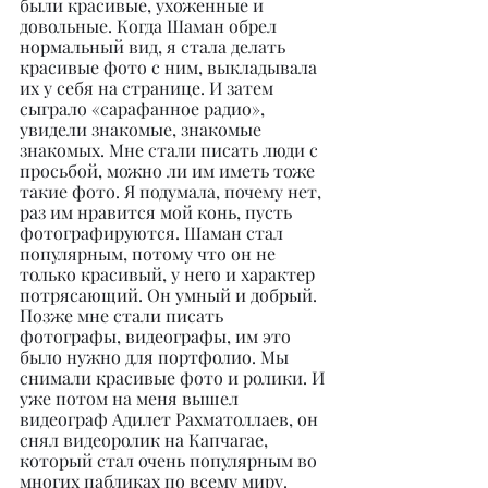
были красивые, ухоженные и 
довольные. Когда Шаман обрел 
нормальный вид, я стала делать 
красивые фото с ним, выкладывала 
их у себя на странице. И затем 
сыграло «сарафанное радио», 
увидели знакомые, знакомые 
знакомых. Мне стали писать люди с 
просьбой, можно ли им иметь тоже 
такие фото. Я подумала, почему нет, 
раз им нравится мой конь, пусть 
фотографируются. Шаман стал 
популярным, потому что он не 
только красивый, у него и характер 
потрясающий. Он умный и добрый. 
Позже мне стали писать 
фотографы, видеографы, им это 
было нужно для портфолио. Мы 
снимали красивые фото и ролики. И 
уже потом на меня вышел 
видеограф Адилет Рахматоллаев, он 
снял видеоролик на Капчагае, 
который стал очень популярным во 
многих пабликах по всему миру.