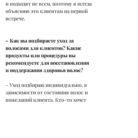
и подходят не всем, поэтому я всегда 
объясняю это клиентам на первой 
встрече.
– Как вы подбираете уход за 
волосами для клиентов? Какие 
продукты или процедуры вы 
рекомендуете для восстановления 
и поддержания здоровья волос?
– Уход подбираю индивидуально, в 
зависимости от состояния волос и 
пожеланий клиента. Кто-то хочет 
сохранить яркость цвета, а кто-то – 
восстановить поврежденные 
волосы. Недавно на казахстанском 
рынке появился 
бренд Viart,
который завоевал любовь моих 