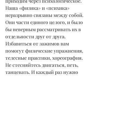
приходим через психологическое. 
Наша «физика» и «психика» 
неразрывно связаны между собой. 
Они части единого целого, и было 
бы неверным рассматривать их в 
отдельности друг от друга.
Избавиться от зажимов вам 
помогут физические упражнения, 
телесные практики, хореография. 
Не стесняйтесь двигаться, петь, 
танцевать. И каждый раз нужно 
переступать через свой страх, 
позволять себе немного больше, чем 
раньше. Но не забывайте про 
постоянный контроль, смотрите на 
себя как бы со стороны, отмечая все 
свои зажимы.
Очень важно научиться 
жестикулировать во время 