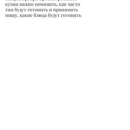
кухни важно понимать, как часто 
там будут готовить и принимать 
пищу, какие блюда будут готовить 
чаще, в каком количестве 
принимать гостей. Поэтому кухня 
должна быть ориентирована на 
образ жизни. И так с каждой 
комнатой. Важно помочь клиенту 
выбрать стиль, который будет ему 
по душе, ту обстановку, в которой 
хотелось бы проводить большую 
часть времени. Чем, собственно, мы 
и занимаемся в нашей студии 
дизайна, тем самым помогая нашим 
клиентам сохранить время и 
нервные клетки.
@kassymova.design