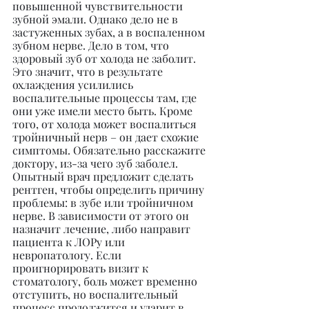
повышенной чувствительности 
зубной эмали. Однако дело не в 
застуженных зубах, а в воспаленном 
зубном нерве. Дело в том, что 
здоровый зуб от холода не заболит. 
Это значит, что в результате 
охлаждения усилились 
воспалительные процессы там, где 
они уже имели место быть. Кроме 
того, от холода может воспалиться 
тройничный нерв – он дает схожие 
симптомы. Обязательно расскажите 
доктору, из-за чего зуб заболел. 
Опытный врач предложит сделать 
рентген, чтобы определить причину 
проблемы: в зубе или тройничном 
нерве. В зависимости от этого он 
назначит лечение, либо направит 
пациента к ЛОРу или 
невропатологу. Если 
проигнорировать визит к 
стоматологу, боль может временно 
отступить, но воспалительный 
процесс продолжится и ударит в 