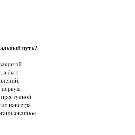
нальный путь?
 защитой 
: я был 
плений, 
 первую 
 преступной 
ло навсегда 
рганизованное 