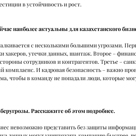
естиции в устойчивость и рост.
йчас наиболее актуальны для казахстанского бизн
талкивается с несколькими большими угрозами. Перв
ки хакеров, утечки данных, шантаж. Второе – финан
стороны сотрудников и контрагентов. Третье – сан
 комплаенс. И кадровая безопасность – важно пров
ма, чтобы в команду не попадали люди, которые мог
беругрозы. Расскажите об этом подробнее.
нес невозможно представить без защиты информаци
ечка данных могут уничтожить компанию быстрее, ч