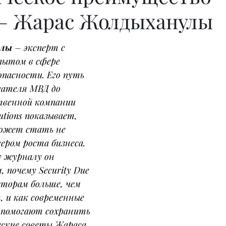
 – Жарас Жолдыханулы
улы
 – эксперт с 
ытом в сфере 
пасности. Его путь 
вателя МВД до 
твенной компании 
lutions показывает, 
может стать не 
ером роста бизнеса.
 журналу он 
 почему Security Due 
сторам больше, чем 
, и как современные 
 помогают сохранить 
ские советы Жараса 