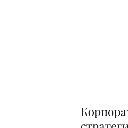
Интересно. Полезно. Модн
Главная
Публикации
People 
Корпора
стратег