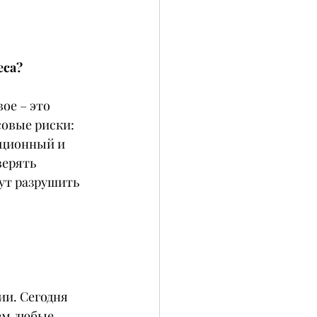
еса?
ое – это 
совые риски: 
кционный и 
ерять 
ут разрушить 
и. Сегодня 
ем любые 