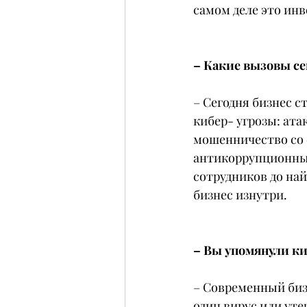
самом деле это инв
– Какие вызовы се
– Сегодня бизнес с
кибер- угрозы: ата
мошенничество со 
антикоррупционный
сотрудников до най
бизнес изнутри.
– Вы упомянули ки
– Современный биз
один вирус или ут