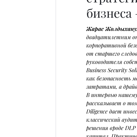
бизнеса
Жарас Жолдыхан
двадцатилетним оп
корпоративной безо
от старшего следо
руководителя собс
Business Security So
как безопасность 
затратами, а драйв
В интервью нашему
рассказывает о том,
Diligence дает инве
классический аудит
решения вроде DLP
капитал. Практиче