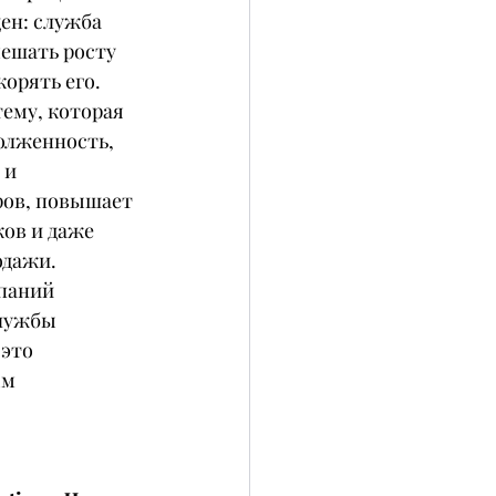
ен: служба 
ешать росту 
корять его. 
ему, которая 
олженность, 
и 
ов, повышает 
ов и даже 
дажи. 
паний 
лужбы 
это 
м 