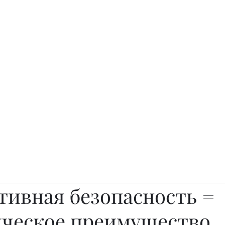
о.
Awards
TOP EXPERTS 2025
Архив журналов
Art Projects
тивная безопасность =
ическое преимущество