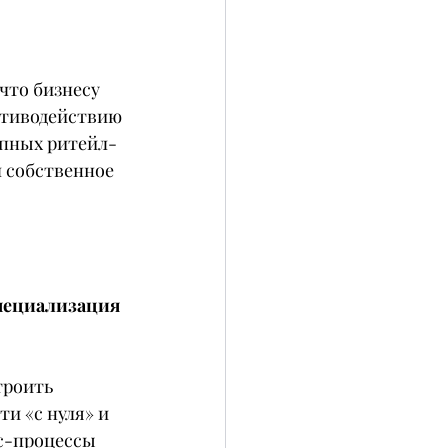
что бизнесу 
отиводействию 
упных ритейл-
л собственное 
пециализация 
троить 
и «с нуля» и 
с-процессы 