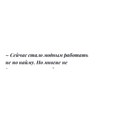
– Сейчас стало модным работать 
не по найму. Но многие не 
решаются на такой шаг лишь 
потому, что боятся 
нестабильности, растерять себя. 
Как быть?
– Когда я ушла из найма и начала 
работать самостоятельно, было 
страшно, возник вопрос, куда идти. 
Но мне помогла книга «Кто забрал 
мой сыр». В ней рассказано, что в 