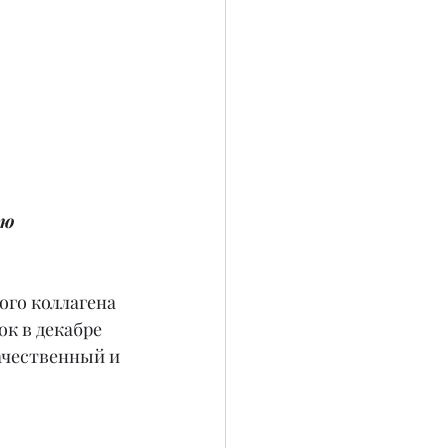
ою 
го коллагена 
к в декабре 
ачественный и 