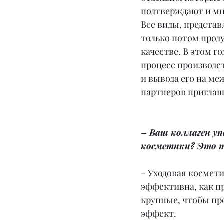
подтверждают и мн
Все виды, представ
только потом прод
качестве. В этом г
процесс производст
и вывода его на м
партнеров приглаш
– Ваш коллаген уп
косметики? Это т
– Уходовая космети
эффективна, как п
крупные, чтобы пр
эффект.