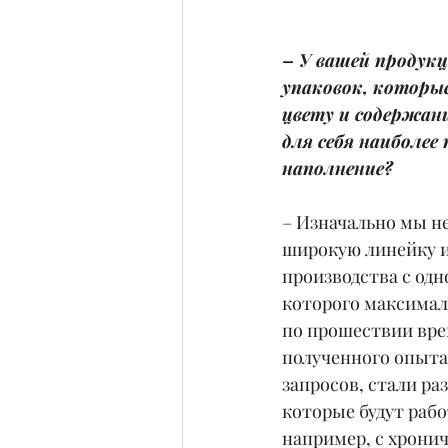
– У вашей продукц
упаковок, которы
цвету и содержан
для себя наиболее
наполнение?
– Изначально мы не
широкую линейку и
производства с одно
которого максимал
по прошествии врем
полученного опыта
запросов, стали ра
которые будут рабо
например, с хрони