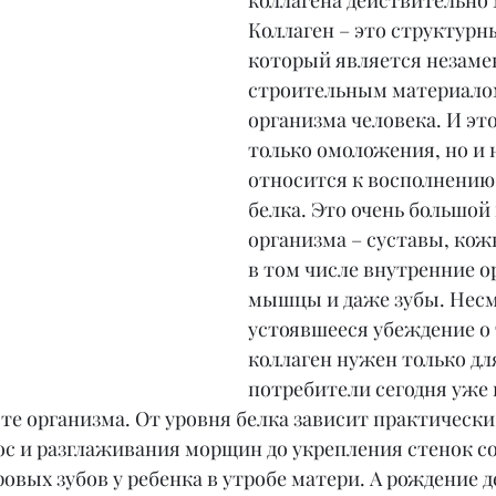
коллагена действительно 
Коллаген – это структурны
который является незам
строительным материалом
организма человека. И это
только омоложения, но и
относится к восполнению
белка. Это очень большой 
организма – суставы, кож
в том числе внутренние ор
мышцы и даже зубы. Несм
устоявшееся убеждение о 
коллаген нужен только дл
потребители сегодня уже 
те организма. От уровня белка зависит практически 
лос и разглаживания морщин до укрепления стенок со
вых зубов у ребенка в утробе матери. А рождение де