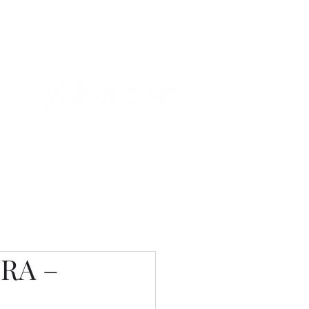
Связаться с нами
Фотостудия
RA –