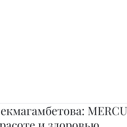
о.
Awards
TOP EXPERTS 2025
Архив журналов
Art Projects
Бекмагамбетова: MERCU
расоте и здоровью