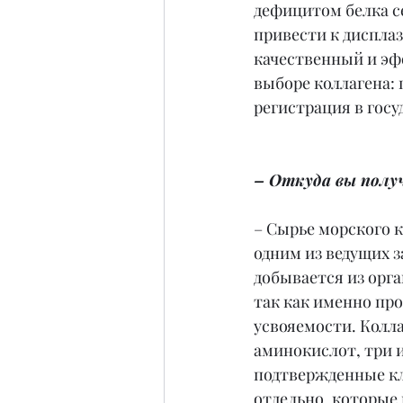
дефицитом белка с
привести к дисплаз
качественный и эф
выборе коллагена:
регистрация в госу
– Откуда вы получ
– Сырье морского 
одним из ведущих з
добывается из орг
так как именно пр
усвояемости. Колл
аминокислот, три 
подтвержденные кл
отдельно, которые