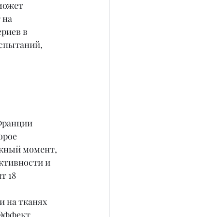
может 
 на 
риев в 
спытаний, 
Франции 
орое 
ажный момент, 
ктивности и 
 18 
 
 на тканях 
 Эффект 