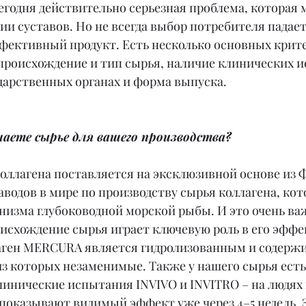
егодня действительно серьезная проблема, которая 
ии суставов. Но не всегда выбор потребителя падает
фективный продукт. Есть несколько основных крите
 происхождение и тип сырья, наличие клинических и
дарственных органах и форма выпуска.
аете сырье для вашего производства?
коллагена поставляется на эксклюзивной основе из 
аводов в мире по производству сырья коллагена, кот
анизма глубоководной морской рыбы. И это очень в
оисхождение сырья играет ключевую роль в его эффе
аген MERCURA является гидролизованным и содержит
из которых незаменимые. Также у нашего сырья есть
инические испытания INVIVO и INVITRO – на людях и
 показывают видимый эффект уже через 4–5 недель.