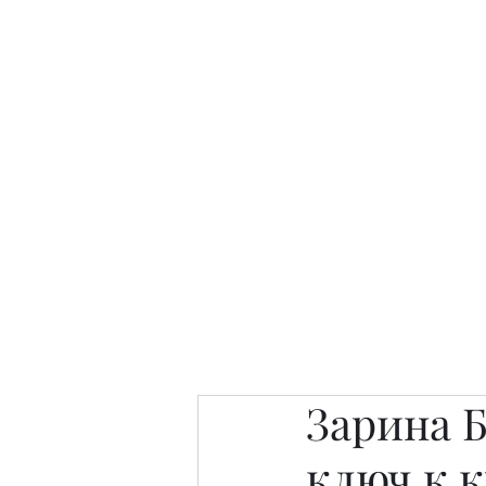
Интересно. Полезно. Модн
Главная
Публикации
People 
Зарина 
ключ к к