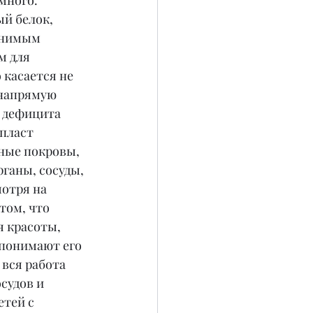
много. 
й белок, 
енимым 
 для 
 касается не 
 напрямую 
 дефицита 
пласт 
ные покровы, 
ганы, сосуды, 
отря на 
том, что 
я красоты, 
понимают его 
вся работа 
судов и 
тей с 