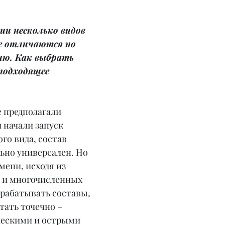
ии несколько видов 
е отличаются по 
ию. Как выбрать 
 подходящее 
 предполагали 
 начали запуск 
го вида, состав 
ьно универсален. Но 
ени, исходя из 
 и многочисленных 
зрабатывать составы, 
тать точечно – 
ческими и острыми 