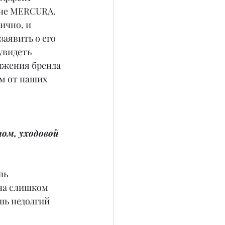
не MERCURA. 
ично, и 
аявить о его 
увидеть 
ижения бренда 
м от наших 
ом, уходовой 
ль 
на слишком 
ь недолгий 