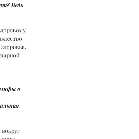
ят? Ведь 
здоровому 
ножество 
здоровья. 
улярной 
 мифы о 
 
еальная 
 вокруг 