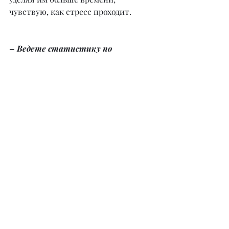
чувствую, как стресс проходит.
– Ведете статистику по 
выигранным процессам? И можно 
ли заранее на 100% определить 
исход судебного процесса?
– Нет, такую статистику я не веду. 
Каждое дело индивидуально, и 
нельзя определить заранее на все 
100%, выигрышное оно или нет. 
Благоприятный исход любого 
судебного процесса зависит от 
множества обстоятельств! И ни 
один адвокат или юрист не может 
дать 100% гарантий выигрыша.